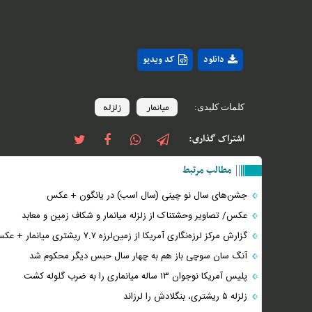
دانلود
کد ویدیو
میانمار
زلزله
کلمات کلیدی:
اشتراک گذاری:
مطالب مرتبط
جشن‌های سال نو چینی (سال اسب) در یانگون + عکس
عکس/ تصاویر وحشتناک از زلزله میانمار و شکاف زمین و معابد
گزارش مرکز لرزه‌نگاری آمریکا از زمین‌لرزه ۷.۷ ریشتری میانمار + عکس
آنگ سان سوچی باز هم به چهار سال حبس دیگر محکوم شد
پلیس آمریکا نوجوان ۱۳ ساله میانماری را به ضرب گلوله کشت
زلزله ۵ ریشتری، بنگلادش را لرزاند