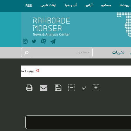
پیوندها
جستجو
آرشیو
آب و هوا
اوقات شرعی
RSS
نشریات
ببینید | سفیر ژاپن موسیقی اوش
پ