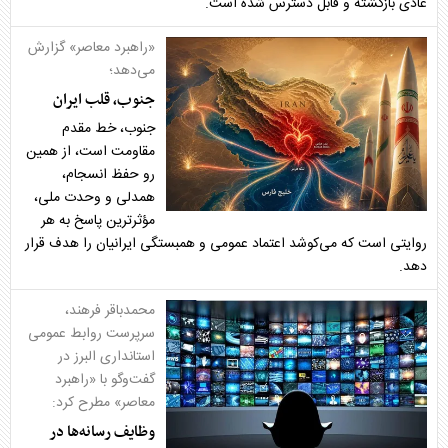
عادی بازگشته و قابل دسترس شده است.
«راهبرد معاصر» گزارش
می‌دهد؛
جنوب، قلب ایران
جنوب، خط مقدم
مقاومت است، از همین
رو حفظ انسجام،
همدلی و وحدت ملی،
مؤثرترین پاسخ به هر
روایتی است که می‌کوشد اعتماد عمومی و همبستگی ایرانیان را هدف قرار
دهد.
محمدباقر فرهند،
سرپرست روابط عمومی
استانداری البرز در
گفت‌وگو با «راهبرد
معاصر» مطرح کرد:
وظایف رسانه‌ها در