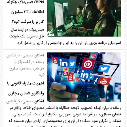
VPN/ فیس‌بوک چگونه
اطلاعات ۳۳ میلیون
کاربر را سرقت کرد؟
فیس‌بوک دوازده سال
قبل با خرید یک شرکت
اسرائیلی برنامه وی‌پی‌ان آن را به ابزار جاسوسی از کاربران مبدل کرد.
اشکان ممبینی، کارشناس
رسانه در گفت‌وگو با
«راهبرد معاصر» مطرح
کرد:
اهمیت مقابله قانونی با
ولنگاری فضای مجازی
اشکان ممبینی، کارشناس
رسانه با بیان اینکه تصویب لایحه «مقابله با انتشار محتوای خلاف واقع در
فضای مجازی» در شرایط کنونی ضرورتی انکارناپذیر است، گفت: برخی
منتقدان نگران سوءاستفاده از آن برای محدودسازی آزادی بیان هستند که