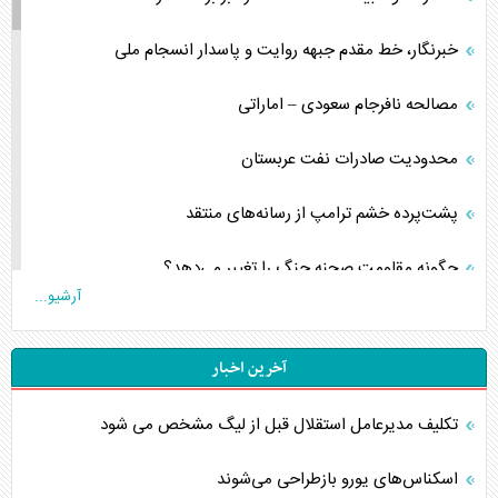
خبرنگار، خط مقدم جبهه روایت و پاسدار انسجام ملی
مصالحه نافرجام سعودی – اماراتی
محدودیت صادرات نفت عربستان
پشت‌پرده خشم ترامپ از رسانه‌های منتقد
چگونه مقاومت صحنه جنگ را تغییر می‌دهد؟
آرشیو...
جنگ رمضان و معضل حضور نظامیان آمریکایی
آخرین اخبار
تحلیل جامع پدیده تراستی‌ها
تکلیف مدیرعامل استقلال قبل از لیگ مشخص می شود
تأثیر جنگ ایران و آمریکا بر اقتصاد جهانی
اسکناس‌های یورو بازطراحی می‌شوند
تخریب پل‌ها در اوکراین و فروپاشی روایت دوگانه غرب