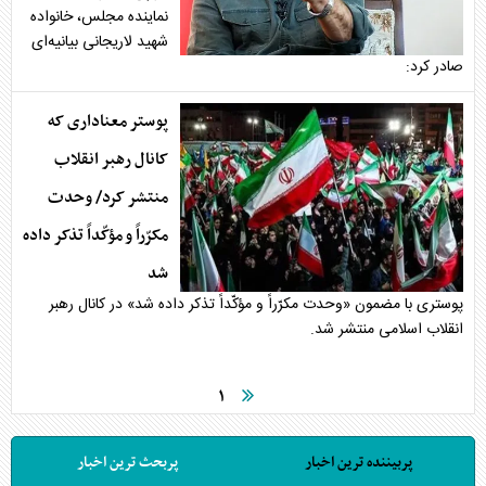
نماینده مجلس، خانواده
شهید لاریجانی بیانیه‌ای
صادر کرد:
پوستر معناداری که
کانال رهبر انقلاب
منتشر کرد/ وحدت
مکرّراً و مؤکّداً تذکر داده
شد
پوستری با مضمون «وحدت مکرّراً و مؤکّداً تذکر داده شد» در کانال رهبر
انقلاب اسلامی منتشر شد.
۱
پربیننده ترین اخبار
پربحث ترین اخبار