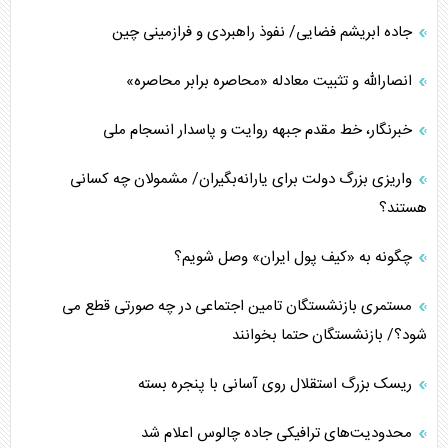
جاده ابریشم فضایی/ نفوذ راهبردی و فرازمینی چین
اربعین، کابوس مشترک تل‌آویو-واشنگتن
انصارالله و تثبیت معادله «محاصره برابر محاصره»
برنامه هفتم توسعه در نقطه کور سیاستگذاری
خبرنگار، خط مقدم جبهه روایت و پاسدار انسجام ملی
کنوانسیون دریای خزر در راستای منافع ملی است؟
واریزی بزرگ دولت برای یارانه‌بگیران/ مشمولان چه کسانی
اوکراین بازوی مخرب آمریکا در غرب آسیا
هستند؟
اهمیت راهبردی اردن برای آمریکا
چگونه به «کیف پول ایران» وصل شویم؟
پیام، ظرفیت بالفعل‌نشده تجارت ایران
مستمری بازنشستگان تامین اجتماعی در چه صورتی قطع می
همسویی عربستان با سنتکام علیه متحدان ایران
شود؟/ بازنشستگان حتما بخوانند
ترامپ و توهم خلع سلاح حماس
ریسک بزرگ استقلال روی آسانی با پنجره بسته
چرا کویت به دنبال شریک امنیتی جدید است؟
محدودیت‌های ترافیکی جاده چالوس اعلام شد