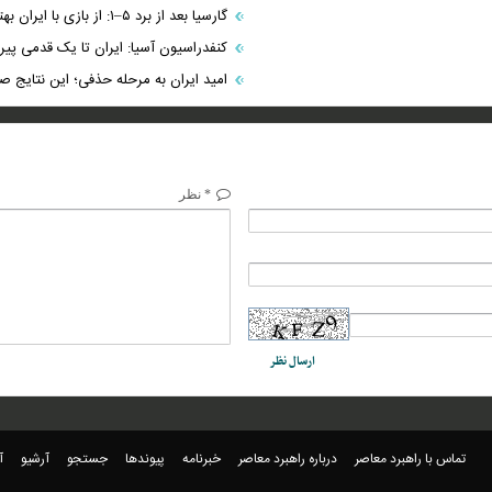
گارسیا بعد از برد ۵–۱: از بازی با ایران بهتر بودیم
کنفدراسیون آسیا: ایران تا یک قدمی پ
امید ایران به مرحله حذفی؛ این نتایج ص
* نظر
تماس با راهبرد معاصر
درباره راهبرد معاصر
خبرنامه
پیوندها
جستجو
آرشیو
آ