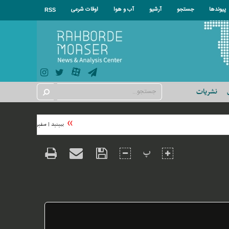
پیوندها
جستجو
آرشیو
آب و هوا
اوقات شرعی
RSS
نشریات
ببینید | سفیر ژاپن موسیقی اوشین
پ