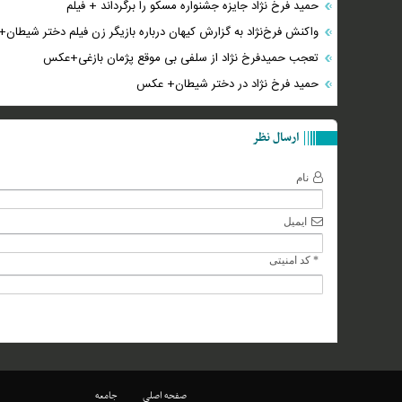
حمید فرخ نژاد جایزه جشنواره مسکو را برگرداند + فیلم
واکنش فرخ‌نژاد به گزارش کیهان درباره بازیگر زن فیلم دختر شیطا
تعجب حمیدفرخ نژاد از سلفی بی موقع پژمان بازغی+عکس
حمید فرخ نژاد در دختر شیطان+ عکس
ارسال نظر
نام
ایمیل
* کد امنیتی
صفحه اصلی
جامعه