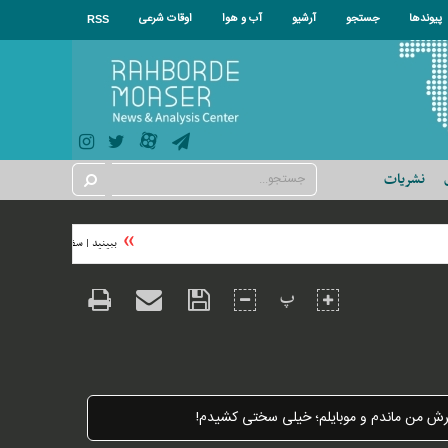
پیوندها
جستجو
آرشیو
آب و هوا
اوقات شرعی
RSS
نشریات
ببینید | سفیر ژاپن موسیقی اوش
پ
آخرش من ماندم و موبایلم؛ خیلی سختی کشیدم!