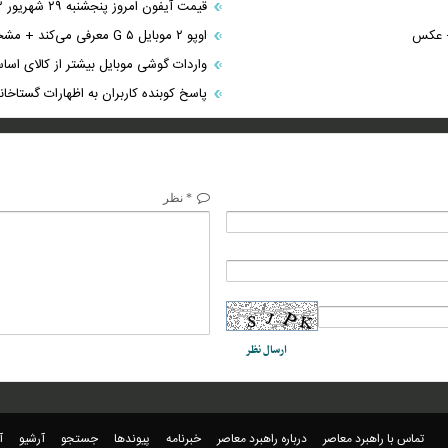
قیمت آیفون امروز پنجشنبه ۲۹ شهریور ۱۴۰۳ | کاهش قیمت آیفون ۱۳ در بازار موبایل
ن+ عکس
اوپو ۲ موبایل ۵ G معرفی می‌کند + مشخصات فنی و عکس
واردات گوشی موبایل بیشتر از کالای اسا
پاسخ کوبنده کاربران به اظهارات گستاخان
* نظر
تماس با راهبرد معاصر
درباره راهبرد معاصر
خبرنامه
پیوندها
جستجو
آرشیو
آ