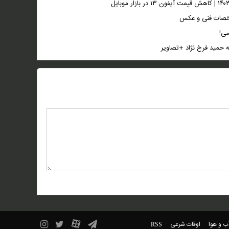
سی!
ه حمید فرخ نژاد +تصاویر
ب و هوا
اوقات شرعی
RSS