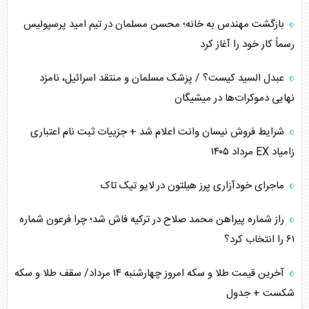
چرا کویت به دنبال شریک امنیتی جدید است؟
بازگشت مهندس به خانه؛ محسن مسلمان در تیم امید پرسپولیس
رسماً کار خود را آغاز کرد
اعتراف غرب به قدرت ایران در تثبیت معادلات
عبدل السید کیست؟ / پزشک مسلمان و منتقد اسرائیل، نامزد
خطای راهبردی ترامپ مقابل برزیل
نهایی دموکرات‌ها در میشیگان
متن و حاشیه سفر نتانیاهو به آمریکا
شرایط فروش نیسان وانت اعلام شد + جزییات ثبت نام اعتباری
زامیاد EX مرداد ۱۴۰۵
نقش راهبردی ایران در دیپلماسی غذایی جهان
ماجرای خودآزاری پرز هیلتون در لایو تیک تاک
فضای مجازی، چالش تربیتی خانواده‌ها
راز شماره پیراهن محمد صلاح در ترکیه فاش شد؛ چرا فرعون شماره
پیامدهای خطرناک حمله اوکراین به کشتی ایرانی
۶۱ را انتخاب کرد؟
تجارت خارجی، تحریم و محاصره
آخرین قیمت طلا و سکه امروز چهارشنبه ۱۴ مرداد/ سقف طلا و سکه
شکست + جدول