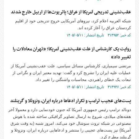
عقب‌نشینی تدریجی آمریکا از عراق؛ پاتریوت‌ها از اربیل خارج شدند
شبکه العربیه اعلام کرد، نیروهای آمریکایی خروج تدریجی خود از اقلیم
کردستان عراق را آغاز کرده اند.
کد خبر: ۳۱۴۹۵۲ تاریخ انتشار : ۱۴۰۵/۰۵/۱۱
روایت یک کارشناس از علت عقب‌نشینی آمریکا؛ «تهران معادلات را
تغییر داد»
مرتضی سیمیاری، کارشناس مسائل سیاسی، علت عقب‌نشینی آمریکا از
عملیات علیه ایران را تشریح کرد و گفت: تهدید معتبر ایران و نگرانی از
تبعات یک خطای راهبردی، محاسبات واشنگتن را تغییر داد.
کد خبر: ۳۱۴۹۴۶ تاریخ انتشار : ۱۴۰۵/۰۵/۱۱
پست‌های عجیب ترامپ و تکرار ادعا‌ها درباره ایران، ونزوئلا و گرینلند
دونالد ترامپ رئیس جمهوری آمریکا که جنون خودنمایی دارد و معمولا آخر
هفته‌های میلادی، شروع به ارسال تصاویر گرافیکی ساخته شده با هوش
مصنوعی در شبکه تروث سوشال خود می‌کند، امروز شنبه (به وقت شرق
آمریکا) نیز پست‌های عجیبی را منتشر و ادعا‌هایی درباره ایران، ونزوئلا و
گرینلند مطرح کرد.