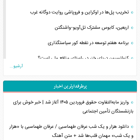
تخریب پل‌ها در اوکراین و فروپاشی روایت دوگانه غرب
اربعین، کابوس مشترک تل‌آویو-واشنگتن
برنامه هفتم توسعه در نقطه کور سیاستگذاری
کنوانسیون دریای خزر در راستای منافع ملی است؟
آرشیو...
اوکراین بازوی مخرب آمریکا در غرب آسیا
پرطرفدارترین اخبار
اهمیت راهبردی اردن برای آمریکا
واریز مابه‌التفاوت حقوق فروردین ۱۴۰۵ آغاز شد | خبر خوش برای
پیام، ظرفیت بالفعل‌نشده تجارت ایران
بازنشستگان تأمین اجتماعی
همسویی عربستان با سنتکام علیه متحدان ایران
دانلود هزار و یک شب عرفان طهماسبی / عرفان طهماسبی با «هزار
ترامپ و توهم خلع سلاح حماس
و یک شب» مهمان قلب‌ها شد + متن آهنگ