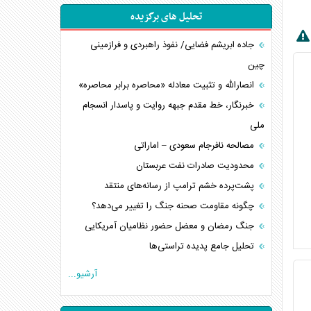
تحلیل های برگزیده
جاده ابریشم فضایی/ نفوذ راهبردی و فرازمینی
چین
انصارالله و تثبیت معادله «محاصره برابر محاصره»
خبرنگار، خط مقدم جبهه روایت و پاسدار انسجام
ملی
مصالحه نافرجام سعودی – اماراتی
محدودیت صادرات نفت عربستان
پشت‌پرده خشم ترامپ از رسانه‌های منتقد
چگونه مقاومت صحنه جنگ را تغییر می‌دهد؟
جنگ رمضان و معضل حضور نظامیان آمریکایی
تحلیل جامع پدیده تراستی‌ها
تأثیر جنگ ایران و آمریکا بر اقتصاد جهانی
آرشیو...
تخریب پل‌ها در اوکراین و فروپاشی روایت دوگانه
غرب