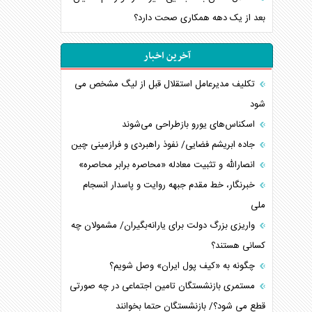
بعد از یک دهه همکاری صحت دارد؟
آخرین اخبار
تکلیف مدیرعامل استقلال قبل از لیگ مشخص می
شود
اسکناس‌های یورو بازطراحی می‌شوند
جاده ابریشم فضایی/ نفوذ راهبردی و فرازمینی چین
انصارالله و تثبیت معادله «محاصره برابر محاصره»
خبرنگار، خط مقدم جبهه روایت و پاسدار انسجام
ملی
واریزی بزرگ دولت برای یارانه‌بگیران/ مشمولان چه
کسانی هستند؟
چگونه به «کیف پول ایران» وصل شویم؟
مستمری بازنشستگان تامین اجتماعی در چه صورتی
قطع می شود؟/ بازنشستگان حتما بخوانند