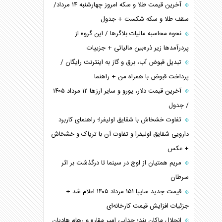
آخرین قیمت طلا و سکه امروز چهارشنبه ۱۴ مرداد/
سقف طلا و سکه شکست + جدول
نحوه محاسبه مالیات بلاگر‌ها / این گروه از
پردرآمد‌ها زیر ذره‌بین مالیاتی + جزییات
تبدیل قبوض آب، برق و گاز به اینترنت رایگان /
پرداخت قبوض با همراه من + راهنما
آخرین قیمت دلار، یورو و سایر ارز‌ها ۱۲ مرداد ۱۴۰۵
/ جدول
تفاوت خشخاش با شقایق اولیفرا؛ راهنمای کاربرد
دارویی شقایق اولیفرا و تفاوت آن با تریاک و خشخاش
+ عکس
مریم همتیان از اوج در سینما تا درگذشت بر اثر
سرطان
قیمت جدید سایپا ۱۵۱ مرداد ۱۴۰۵ اعلام شد +
جزئیات افزایش قیمت کارخانه‌ای
انحلال ماکان بند؛ جدایی امیر مقاره و رهام هادیان