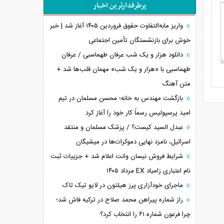
پرطرفدارترین اخبار
اربعین، کابوس مشترک تل‌آویو-واشنگتن
برنامه هفتم توسعه در نقطه کور سیاستگذاری
واریز مابه‌التفاوت حقوق فروردین ۱۴۰۵ آغاز شد | خبر
خوش برای بازنشستگان تأمین اجتماعی
کنوانسیون دریای خزر در راستای منافع ملی است؟
اوکراین بازوی مخرب آمریکا در غرب آسیا
دانلود هزار و یک شب عرفان طهماسبی / عرفان
اهمیت راهبردی اردن برای آمریکا
طهماسبی با «هزار و یک شب» مهمان قلب‌ها شد +
متن آهنگ
پیام، ظرفیت بالفعل‌نشده تجارت ایران
همسویی عربستان با سنتکام علیه متحدان ایران
بازگشت مهندس به خانه؛ محسن مسلمان در تیم
ترامپ و توهم خلع سلاح حماس
امید پرسپولیس رسماً کار خود را آغاز کرد
چرا کویت به دنبال شریک امنیتی جدید است؟
عبدل السید کیست؟ / پزشک مسلمان و منتقد
اسرائیل، نامزد نهایی دموکرات‌ها در میشیگان
شرایط فروش نیسان وانت اعلام شد + جزییات ثبت
نام اعتباری زامیاد EX مرداد ۱۴۰۵
ماجرای خودآزاری پرز هیلتون در لایو تیک تاک
راز شماره پیراهن محمد صلاح در ترکیه فاش شد؛
چرا فرعون شماره ۶۱ را انتخاب کرد؟