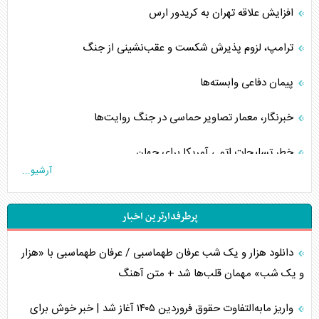
افزایش علاقه تهران به کریدور ارس
ترامپ، لزوم پذیرش شکست و عقب‌نشینی از جنگ
پیمان دفاعی‌ وابسته‌ها
خبرنگار، معمار تصاویر حماسی در جنگ روایت‌ها
خطر تسلیحات اتمی آمریکا برای جهان
آرشیو...
چگونه عربستان برابر ایران دچار خطای محاسباتی شد؟
پرطرفدارترین اخبار
جاده ابریشم فضایی/ نفوذ راهبردی و فرازمینی چین
دانلود هزار و یک شب عرفان طهماسبی / عرفان طهماسبی با «هزار
انصارالله و تثبیت معادله «محاصره برابر محاصره»
و یک شب» مهمان قلب‌ها شد + متن آهنگ
خبرنگار، خط مقدم جبهه روایت و پاسدار انسجام ملی
واریز مابه‌التفاوت حقوق فروردین ۱۴۰۵ آغاز شد | خبر خوش برای