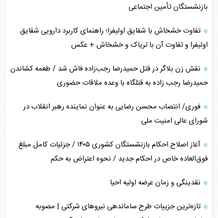
مصالحه نافرجام سعودی – اماراتی
بازنشستگان تأمین اجتماعی
محدودیت صادرات نفت عربستان
تفاوت خشخاش با شقایق اولیفرا؛ راهنمای کاربرد دارویی شقایق
اولیفرا و تفاوت آن با تریاک و خشخاش + عکس
پشت‌پرده خشم ترامپ از رسانه‌های منتقد
نقش زن بلاگر در قتل حمیدرضا رجب‌زاده فاش شد / طعمه کشاندن
چگونه مقاومت صحنه جنگ را تغییر می‌دهد؟
حمیدرضا رجب زاده به قتلگاه با وعده ملاقات حضوری
جنگ رمضان و معضل حضور نظامیان آمریکایی
فوری/ انتصاب محسن رضایی به عنوان نماینده رهبر انقلاب در
شورای عالی امنیت ملی
تحلیل جامع پدیده تراستی‌ها
آغاز اصلاح احکام بازنشستگان کشوری ۱۴۰۵ / جزئیات کامل مبلغ
تأثیر جنگ ایران و آمریکا بر اقتصاد جهانی
فوق‌العاده خاص در احکام جدید / نحوه اعتراض به حکم
تخریب پل‌ها در اوکراین و فروپاشی روایت دوگانه غرب
نقدینگی و زمان عرضه اولیه احیا
اربعین، کابوس مشترک تل‌آویو-واشنگتن
تازه‌ترین جزییات طرح ساماندهی نیرو‌های شرکتی | مصوبه