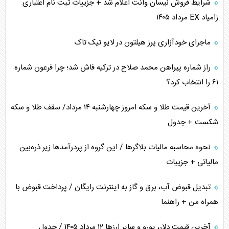
شرایط فروش نیسان وانت اعلام شد + جزییات ثبت نام اعتباری
همسویی عربستان با سنتکام علیه متحدان ایران
زامیاد EX مرداد ۱۴۰۵
ترامپ و توهم خلع سلاح حماس
ماجرای خودآزاری پرز هیلتون در لایو تیک تاک
چرا کویت به دنبال شریک امنیتی جدید است؟
راز شماره پیراهن محمد صلاح در ترکیه فاش شد؛ چرا فرعون شماره
۶۱ را انتخاب کرد؟
آخرین قیمت طلا و سکه امروز چهارشنبه ۱۴ مرداد/ سقف طلا و سکه
شکست + جدول
نحوه محاسبه مالیات بلاگر‌ها / این گروه از پردرآمد‌ها زیر ذره‌بین
مالیاتی + جزییات
تبدیل قبوض آب، برق و گاز به اینترنت رایگان / پرداخت قبوض با
همراه من + راهنما
آخرین قیمت دلار، یورو و سایر ارز‌ها ۱۲ مرداد ۱۴۰۵ / جدول