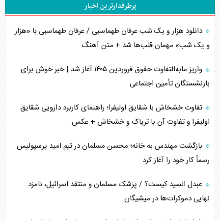
پرطرفدارترین اخبار
تحلیل جامع پدیده تراستی‌ها
دانلود هزار و یک شب عرفان طهماسبی / عرفان طهماسبی با «هزار
تأثیر جنگ ایران و آمریکا بر اقتصاد جهانی
و یک شب» مهمان قلب‌ها شد + متن آهنگ
تخریب پل‌ها در اوکراین و فروپاشی روایت دوگانه غرب
واریز مابه‌التفاوت حقوق فروردین ۱۴۰۵ آغاز شد | خبر خوش برای
اربعین، کابوس مشترک تل‌آویو-واشنگتن
بازنشستگان تأمین اجتماعی
برنامه هفتم توسعه در نقطه کور سیاستگذاری
تفاوت خشخاش با شقایق اولیفرا؛ راهنمای کاربرد دارویی شقایق
اولیفرا و تفاوت آن با تریاک و خشخاش + عکس
کنوانسیون دریای خزر در راستای منافع ملی است؟
بازگشت مهندس به خانه؛ محسن مسلمان در تیم امید پرسپولیس
اوکراین بازوی مخرب آمریکا در غرب آسیا
رسماً کار خود را آغاز کرد
اهمیت راهبردی اردن برای آمریکا
عبدل السید کیست؟ / پزشک مسلمان و منتقد اسرائیل، نامزد
نهایی دموکرات‌ها در میشیگان
پیام، ظرفیت بالفعل‌نشده تجارت ایران