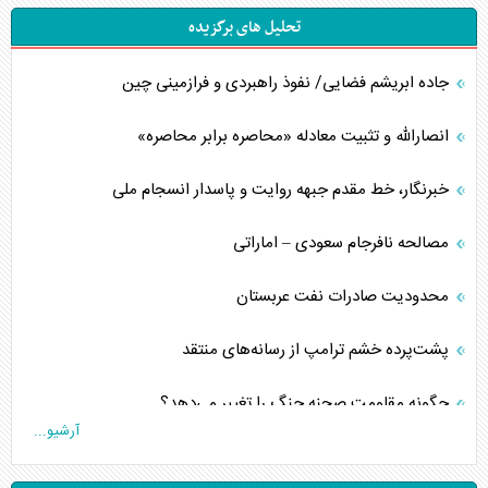
تحلیل های برگزیده
جاده ابریشم فضایی/ نفوذ راهبردی و فرازمینی چین
انصارالله و تثبیت معادله «محاصره برابر محاصره»
خبرنگار، خط مقدم جبهه روایت و پاسدار انسجام ملی
مصالحه نافرجام سعودی – اماراتی
محدودیت صادرات نفت عربستان
پشت‌پرده خشم ترامپ از رسانه‌های منتقد
چگونه مقاومت صحنه جنگ را تغییر می‌دهد؟
آرشیو...
جنگ رمضان و معضل حضور نظامیان آمریکایی