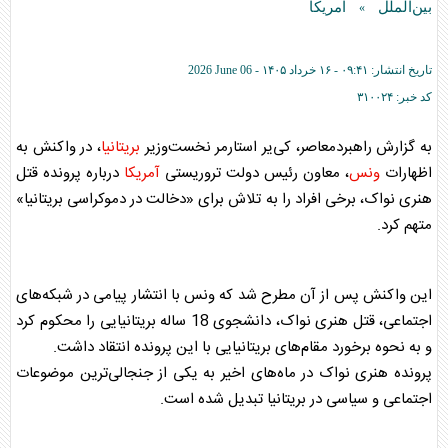
بین‌الملل
آمریکا
»
تاریخ انتشار:
۰۹:۴۱ - ۱۶ خرداد ۱۴۰۵ -
2026 June 06
کد خبر:
۳۱۰۰۲۴
به گزارش راهبردمعاصر، کی‌یر استارمر نخست‌وزیر
بریتانیا
، در واکنش به
اظهارات
ونس
، معاون رئیس‌ دولت تروریستی
آمریکا
درباره پرونده قتل
هنری نواک، برخی افراد را به تلاش برای «دخالت در دموکراسی
بریتانیا
»
متهم کرد.
این واکنش پس از آن مطرح شد که
ونس
با انتشار پیامی در شبکه‌های
اجتماعی، قتل هنری نواک، دانشجوی 18 ساله
بریتانیا
یی را محکوم کرد
و به نحوه برخورد مقام‌های
بریتانیا
یی با این پرونده انتقاد داشت.
پرونده هنری نواک در ماه‌های اخیر به یکی از جنجالی‌ترین موضوعات
اجتماعی و سیاسی در
بریتانیا
تبدیل شده است.