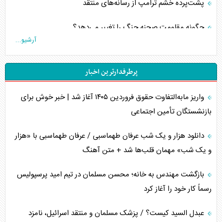
پشت‌پرده خشم ترامپ از رسانه‌های منتقد
چگونه مقاومت صحنه جنگ را تغییر می‌دهد؟
آرشیو...
جنگ رمضان و معضل حضور نظامیان آمریکایی
پرطرفدارترین اخبار
تحلیل جامع پدیده تراستی‌ها
واریز مابه‌التفاوت حقوق فروردین ۱۴۰۵ آغاز شد | خبر خوش برای
تأثیر جنگ ایران و آمریکا بر اقتصاد جهانی
بازنشستگان تأمین اجتماعی
تخریب پل‌ها در اوکراین و فروپاشی روایت دوگانه غرب
دانلود هزار و یک شب عرفان طهماسبی / عرفان طهماسبی با «هزار
اربعین، کابوس مشترک تل‌آویو-واشنگتن
و یک شب» مهمان قلب‌ها شد + متن آهنگ
برنامه هفتم توسعه در نقطه کور سیاستگذاری
بازگشت مهندس به خانه؛ محسن مسلمان در تیم امید پرسپولیس
رسماً کار خود را آغاز کرد
کنوانسیون دریای خزر در راستای منافع ملی است؟
عبدل السید کیست؟ / پزشک مسلمان و منتقد اسرائیل، نامزد
اوکراین بازوی مخرب آمریکا در غرب آسیا