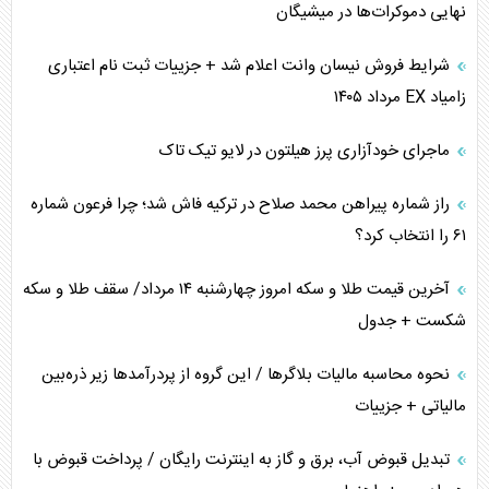
نهایی دموکرات‌ها در میشیگان
اهمیت راهبردی اردن برای آمریکا
شرایط فروش نیسان وانت اعلام شد + جزییات ثبت نام اعتباری
زامیاد EX مرداد ۱۴۰۵
پیام، ظرفیت بالفعل‌نشده تجارت ایران
ماجرای خودآزاری پرز هیلتون در لایو تیک تاک
همسویی عربستان با سنتکام علیه متحدان ایران
راز شماره پیراهن محمد صلاح در ترکیه فاش شد؛ چرا فرعون شماره
ترامپ و توهم خلع سلاح حماس
۶۱ را انتخاب کرد؟
چرا کویت به دنبال شریک امنیتی جدید است؟
آخرین قیمت طلا و سکه امروز چهارشنبه ۱۴ مرداد/ سقف طلا و سکه
شکست + جدول
نحوه محاسبه مالیات بلاگر‌ها / این گروه از پردرآمد‌ها زیر ذره‌بین
مالیاتی + جزییات
تبدیل قبوض آب، برق و گاز به اینترنت رایگان / پرداخت قبوض با