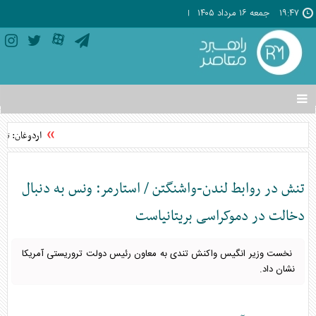
۱۹:۴۷
جمعه ۱۶ مرداد ۱۴۰۵
تغییر
وضعیت
منوی
اردوغان: تواف
سرویس
ها
تنش در روابط لندن-واشنگتن / استارمر: ونس به دنبال
دخالت در دموکراسی بریتانیاست
نخست وزیر انگیس واکنش تندی به معاون رئیس دولت تروریستی آمریکا
نشان داد.