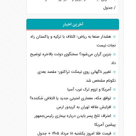
/ جدول
آخرین اخبار
هشدار صنعا به ریاض؛ ائتلاف با ترکیه و پاکستان راه
نجات نیست
بنزین گران می‌شود؟ سخنگوی دولت بالاخره توضیح
داد
تغییر ناگهانی روی نیمکت تراکتور؛ مقصد بعدی
نکونام مشخص شد
آمریکا و لزوم ترک غرب آسیا
توافق مکه، معماری امنیتی جدید یا ائتلافی شکننده؟
افزایش علاقه تهران به کریدور ارس
اعتراف تلخ پسر بایدن درباره بیماری رئیس‌جمهور
پیشین آمریکا
قیمت طلا امروز یکشنبه ۱۸ مرداد ۱۴۰۵ + جدول