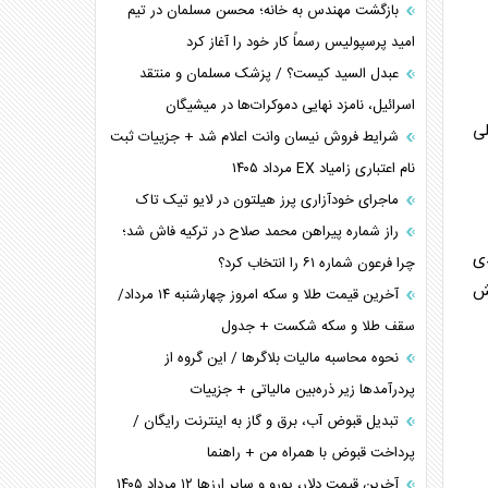
بازگشت مهندس به خانه؛ محسن مسلمان در تیم
امید پرسپولیس رسماً کار خود را آغاز کرد
عبدل السید کیست؟ / پزشک مسلمان و منتقد
اسرائیل، نامزد نهایی دموکرات‌ها در میشیگان
ریلی
شرایط فروش نیسان وانت اعلام شد + جزییات ثبت
نام اعتباری زامیاد EX مرداد ۱۴۰۵
ماجرای خودآزاری پرز هیلتون در لایو تیک تاک
راز شماره پیراهن محمد صلاح در ترکیه فاش شد؛
دی
چرا فرعون شماره ۶۱ را انتخاب کرد؟
 افزایش
آخرین قیمت طلا و سکه امروز چهارشنبه ۱۴ مرداد/
سقف طلا و سکه شکست + جدول
نحوه محاسبه مالیات بلاگر‌ها / این گروه از
پردرآمد‌ها زیر ذره‌بین مالیاتی + جزییات
تبدیل قبوض آب، برق و گاز به اینترنت رایگان /
پرداخت قبوض با همراه من + راهنما
آخرین قیمت دلار، یورو و سایر ارز‌ها ۱۲ مرداد ۱۴۰۵