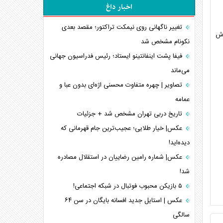
اخبار داغ
تغییر ناگهانی روی نیمکت تراکتور؛ مقصد بعدی
د فروش
نکونام مشخص شد
فیفا پشت اینفانتینو ایستاد؛ رئیس فدراسیون جهانی
می‌ماند
تصاویر | چهره متفاوت محسنی اژه‌ای بدون عبا و
عمامه
تاریخ دربی تهران مشخص شد + جزئیات
عکس| خیار طلایی؛ عجیب‌ترین جام قهرمانی که
دیده‌اید!
عکس| شماره رامین رضاییان در استقلال مصادره
شد!
۵ بازیکن محبوب فوتبال در شبکه اجتماعی!
عکس | استایل جدید افسانه بایگان در سن ۶۴
سالگی