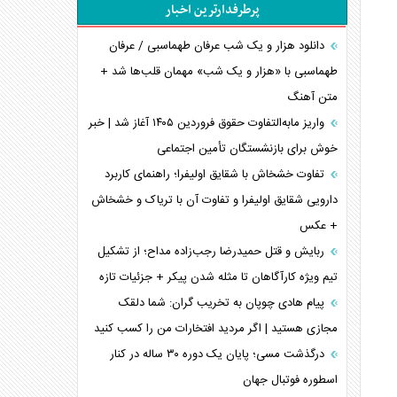
پرطرفدارترین اخبار
خبرنگار، خط مقدم جبهه روایت و پاسدار انسجام
ملی
دانلود هزار و یک شب عرفان طهماسبی / عرفان
مصالحه نافرجام سعودی – اماراتی
طهماسبی با «هزار و یک شب» مهمان قلب‌ها شد +
متن آهنگ
محدودیت صادرات نفت عربستان
پشت‌پرده خشم ترامپ از رسانه‌های منتقد
واریز مابه‌التفاوت حقوق فروردین ۱۴۰۵ آغاز شد | خبر
خوش برای بازنشستگان تأمین اجتماعی
چگونه مقاومت صحنه جنگ را تغییر می‌دهد؟
جنگ رمضان و معضل حضور نظامیان آمریکایی
تفاوت خشخاش با شقایق اولیفرا؛ راهنمای کاربرد
تحلیل جامع پدیده تراستی‌ها
دارویی شقایق اولیفرا و تفاوت آن با تریاک و خشخاش
+ عکس
تأثیر جنگ ایران و آمریکا بر اقتصاد جهانی
تخریب پل‌ها در اوکراین و فروپاشی روایت دوگانه
ربایش و قتل حمیدرضا رجب‌زاده مداح؛ از تشکیل
غرب
تیم ویژه کارآگاهان تا مثله شدن پیکر + جزئیات تازه
اربعین، کابوس مشترک تل‌آویو-واشنگتن
پیام هادی چوپان به تخریب گران: شما دلقک
مجازی هستید | اگر مردید افتخارات من را کسب کنید
درگذشت مسی؛ پایان یک دوره ۳۰ ساله در کنار
اسطوره فوتبال جهان