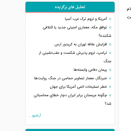
تحلیل های برگزیده
ام
فقت
آمریکا و لزوم ترک غرب آسیا
توافق مکه، معماری امنیتی جدید یا ائتلافی
شکننده؟
افزایش علاقه تهران به کریدور ارس
ترامپ، لزوم پذیرش شکست و عقب‌نشینی از
جنگ
پیمان دفاعی‌ وابسته‌ها
خبرنگار، معمار تصاویر حماسی در جنگ روایت‌ها
خطر تسلیحات اتمی آمریکا برای جهان
چگونه عربستان برابر ایران دچار خطای محاسباتی
شد؟
جاده ابریشم فضایی/ نفوذ راهبردی و فرازمینی
آرشیو...
چین
انصارالله و تثبیت معادله «محاصره برابر محاصره»