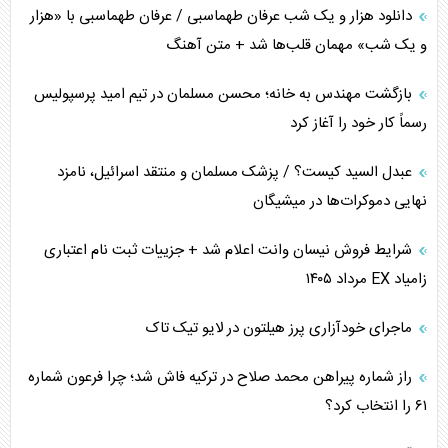
دانلود هزار و یک شب عرفان طهماسبی / عرفان طهماسبی با «هزار
اربعین، کابوس مشترک تل‌آویو-واشنگتن
و یک شب» مهمان قلب‌ها شد + متن آهنگ
برنامه هفتم توسعه در نقطه کور سیاستگذاری
بازگشت مهندس به خانه؛ محسن مسلمان در تیم امید پرسپولیس
رسماً کار خود را آغاز کرد
کنوانسیون دریای خزر در راستای منافع ملی است؟
عبدل السید کیست؟ / پزشک مسلمان و منتقد اسرائیل، نامزد
اوکراین بازوی مخرب آمریکا در غرب آسیا
نهایی دموکرات‌ها در میشیگان
اهمیت راهبردی اردن برای آمریکا
شرایط فروش نیسان وانت اعلام شد + جزییات ثبت نام اعتباری
زامیاد EX مرداد ۱۴۰۵
پیام، ظرفیت بالفعل‌نشده تجارت ایران
ماجرای خودآزاری پرز هیلتون در لایو تیک تاک
همسویی عربستان با سنتکام علیه متحدان ایران
راز شماره پیراهن محمد صلاح در ترکیه فاش شد؛ چرا فرعون شماره
ترامپ و توهم خلع سلاح حماس
۶۱ را انتخاب کرد؟
چرا کویت به دنبال شریک امنیتی جدید است؟