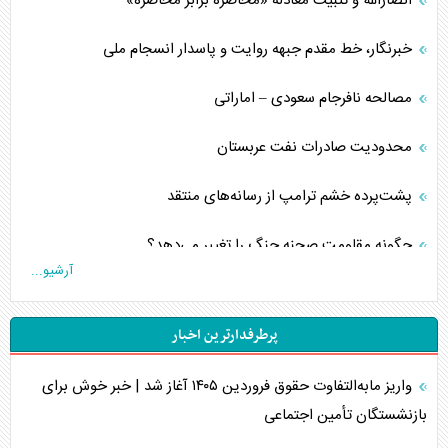
انصارالله و تثبیت معادله «محاصره برابر محاصره»
خبرنگار، خط مقدم جبهه روایت و پاسدار انسجام ملی
مصالحه نافرجام سعودی – اماراتی
محدودیت صادرات نفت عربستان
پشت‌پرده خشم ترامپ از رسانه‌های منتقد
چگونه مقاومت صحنه جنگ را تغییر می‌دهد؟
آرشیو...
جنگ رمضان و معضل حضور نظامیان آمریکایی
پرطرفدارترین اخبار
تحلیل جامع پدیده تراستی‌ها
واریز مابه‌التفاوت حقوق فروردین ۱۴۰۵ آغاز شد | خبر خوش برای
تأثیر جنگ ایران و آمریکا بر اقتصاد جهانی
بازنشستگان تأمین اجتماعی
تخریب پل‌ها در اوکراین و فروپاشی روایت دوگانه غرب