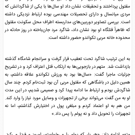
مقتول پرداختند و تحقیقات نشان داد او سال‌ها با یکی از شاگردانش که
مردی میانسال و دارای تحصیلات مهندسی بوده ارتباط نزدیکی داشته
است. بررسی تصاویر دوربین‌های مداربسته اطراف محل سکونت مقتول
که ظاهراً
قتل
گاه او بود نشان داد، شاگرد مرد جان‌باخته در روز حادثه در
محدوده خانه مربی تکواندو حضور داشته است.
به این ترتیب شاگرد تحت تعقیب قرار گرفت و سرانجام شامگاه گذشته
بازداشت شد. متهم در بازجویی‌ها به ارتکاب
قتل
اعتراف کرد و در تشریح
جزئیات ماجرا گفت: «سال‌ها بود به ورزش تکواندو علاقه داشتم، به
همین دلیل در باشگاهی که مقتول مربی آن بود ثبت‌نام کردم. چند سال
شاگردش بودم و ارتباط ما ادامه پیدا کرد و صمیمی شدیم، در این مدت
او به من گفت می‌تواند برخی از تجهیزات و وسایل مورد نیاز را وارد کند.
من هم به او اعتماد کردم و مبلغی پول در اختیارش گذاشتم، اما نه
تجهیزات را تحویل داد و نه پولم را پس داد.»
متهم ادامه داد: «هر بار که پولم را می‌خواستم، امروز و فردا می‌کرد.