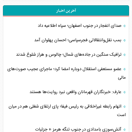
آخرین اخبار
صدای انفجار در جنوب اصفهان؛ سپاه اطلاعیه داد
بمب نقل‌وانتقالاتی فجرسپاسی؛ احسان پهلوان آمد
ترافیک سنگین در جاده‌های شمال؛ چالوس و هراز شلوغ شدند
عضو مستعفی استقلال دوباره امضا کرد؛ ماجرای عجیب صورت‌های
مالی
عارف: خبرنگاران قهرمانان واقعی نبرد روایت‌ها هستند
اتهام رابطه غیراخلاقی به رئیس فیفا؛ پای ارتقای شغلی هم در میان
است
آتش‌سوزی بامدادی در جنوب تنگه هرمز + جزئیات