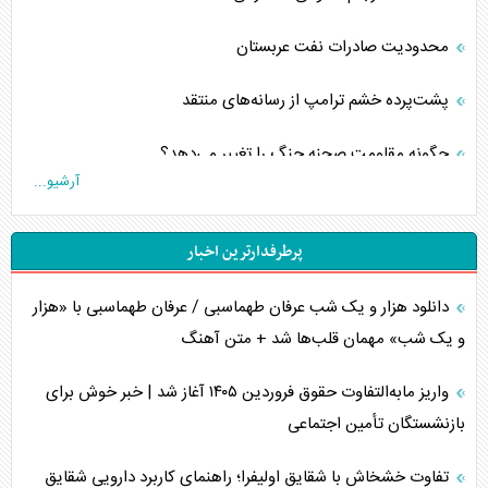
محدودیت صادرات نفت عربستان
پشت‌پرده خشم ترامپ از رسانه‌های منتقد
چگونه مقاومت صحنه جنگ را تغییر می‌دهد؟
آرشیو...
جنگ رمضان و معضل حضور نظامیان آمریکایی
پرطرفدارترین اخبار
تحلیل جامع پدیده تراستی‌ها
دانلود هزار و یک شب عرفان طهماسبی / عرفان طهماسبی با «هزار
تأثیر جنگ ایران و آمریکا بر اقتصاد جهانی
و یک شب» مهمان قلب‌ها شد + متن آهنگ
تخریب پل‌ها در اوکراین و فروپاشی روایت دوگانه غرب
واریز مابه‌التفاوت حقوق فروردین ۱۴۰۵ آغاز شد | خبر خوش برای
اربعین، کابوس مشترک تل‌آویو-واشنگتن
بازنشستگان تأمین اجتماعی
برنامه هفتم توسعه در نقطه کور سیاستگذاری
تفاوت خشخاش با شقایق اولیفرا؛ راهنمای کاربرد دارویی شقایق