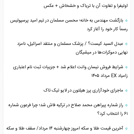
اولیفرا و تفاوت آن با تریاک و خشخاش + عکس
کنوانسیون دریای خزر در راستای منافع ملی است؟
بازگشت مهندس به خانه؛ محسن مسلمان در تیم امید پرسپولیس
اوکراین بازوی مخرب آمریکا در غرب آسیا
رسماً کار خود را آغاز کرد
اهمیت راهبردی اردن برای آمریکا
عبدل السید کیست؟ / پزشک مسلمان و منتقد اسرائیل، نامزد
نهایی دموکرات‌ها در میشیگان
پیام، ظرفیت بالفعل‌نشده تجارت ایران
شرایط فروش نیسان وانت اعلام شد + جزییات ثبت نام اعتباری
همسویی عربستان با سنتکام علیه متحدان ایران
زامیاد EX مرداد ۱۴۰۵
ترامپ و توهم خلع سلاح حماس
ماجرای خودآزاری پرز هیلتون در لایو تیک تاک
چرا کویت به دنبال شریک امنیتی جدید است؟
راز شماره پیراهن محمد صلاح در ترکیه فاش شد؛ چرا فرعون شماره
۶۱ را انتخاب کرد؟
آخرین قیمت طلا و سکه امروز چهارشنبه ۱۴ مرداد/ سقف طلا و سکه