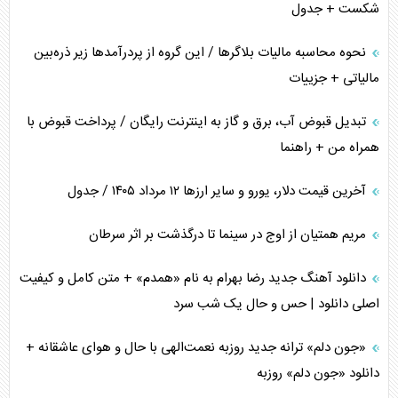
شکست + جدول
نحوه محاسبه مالیات بلاگر‌ها / این گروه از پردرآمد‌ها زیر ذره‌بین
مالیاتی + جزییات
تبدیل قبوض آب، برق و گاز به اینترنت رایگان / پرداخت قبوض با
همراه من + راهنما
آخرین قیمت دلار، یورو و سایر ارز‌ها ۱۲ مرداد ۱۴۰۵ / جدول
مریم همتیان از اوج در سینما تا درگذشت بر اثر سرطان
دانلود آهنگ جدید رضا بهرام به نام «همدم» + متن کامل و کیفیت
اصلی دانلود | حس و حال یک شب سرد
«جون دلم» ترانه جدید روزبه نعمت‌الهی با حال و هوای عاشقانه +
دانلود «جون دلم» روزبه