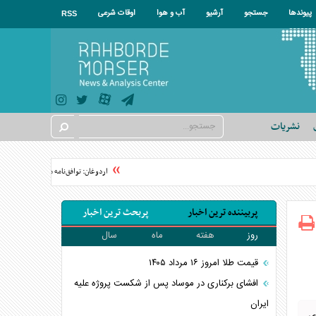
پیوندها
جستجو
آرشیو
آب و هوا
اوقات شرعی
RSS
نشریات
اردوغان: توافق‌نامه مکه هیچ کشوری را ه
پربیننده ترین اخبار
پربحث ترین اخبار
روز
هفته
ماه
سال
قیمت طلا امروز ۱۶ مرداد ۱۴۰۵
افشای برکناری در موساد پس از شکست پروژه علیه
ایران