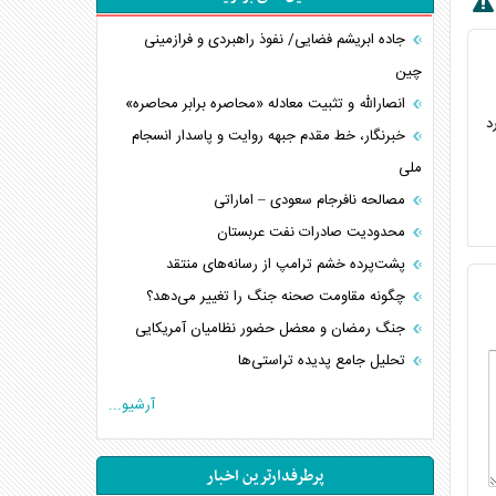
جاده ابریشم فضایی/ نفوذ راهبردی و فرازمینی
چین
انصارالله و تثبیت معادله «محاصره برابر محاصره»
د
خبرنگار، خط مقدم جبهه روایت و پاسدار انسجام
ملی
مصالحه نافرجام سعودی – اماراتی
محدودیت صادرات نفت عربستان
پشت‌پرده خشم ترامپ از رسانه‌های منتقد
چگونه مقاومت صحنه جنگ را تغییر می‌دهد؟
جنگ رمضان و معضل حضور نظامیان آمریکایی
تحلیل جامع پدیده تراستی‌ها
تأثیر جنگ ایران و آمریکا بر اقتصاد جهانی
آرشیو...
تخریب پل‌ها در اوکراین و فروپاشی روایت دوگانه
غرب
پرطرفدارترین اخبار
اربعین، کابوس مشترک تل‌آویو-واشنگتن