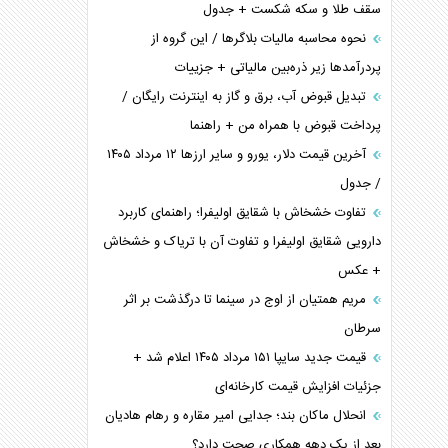
سقف طلا و سکه شکست + جدول
نحوه محاسبه مالیات بلاگر‌ها / این گروه از
پردرآمد‌ها زیر ذره‌بین مالیاتی + جزییات
تبدیل قبوض آب، برق و گاز به اینترنت رایگان /
پرداخت قبوض با همراه من + راهنما
آخرین قیمت دلار، یورو و سایر ارز‌ها ۱۲ مرداد ۱۴۰۵
/ جدول
تفاوت خشخاش با شقایق اولیفرا؛ راهنمای کاربرد
دارویی شقایق اولیفرا و تفاوت آن با تریاک و خشخاش
+ عکس
مریم همتیان از اوج در سینما تا درگذشت بر اثر
سرطان
قیمت جدید سایپا ۱۵۱ مرداد ۱۴۰۵ اعلام شد +
جزئیات افزایش قیمت کارخانه‌ای
انحلال ماکان بند؛ جدایی امیر مقاره و رهام هادیان
بعد از یک دهه همکاری صحت دارد؟