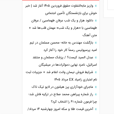
برنامه هفتم توسعه در نقطه کور سیاستگذاری
واریز مابه‌التفاوت حقوق فروردین ۱۴۰۵ آغاز شد | خبر
خوش برای بازنشستگان تأمین اجتماعی
کنوانسیون دریای خزر در راستای منافع ملی است؟
اوکراین بازوی مخرب آمریکا در غرب آسیا
دانلود هزار و یک شب عرفان طهماسبی / عرفان
اهمیت راهبردی اردن برای آمریکا
طهماسبی با «هزار و یک شب» مهمان قلب‌ها شد +
متن آهنگ
پیام، ظرفیت بالفعل‌نشده تجارت ایران
همسویی عربستان با سنتکام علیه متحدان ایران
بازگشت مهندس به خانه؛ محسن مسلمان در تیم
ترامپ و توهم خلع سلاح حماس
امید پرسپولیس رسماً کار خود را آغاز کرد
چرا کویت به دنبال شریک امنیتی جدید است؟
عبدل السید کیست؟ / پزشک مسلمان و منتقد
اسرائیل، نامزد نهایی دموکرات‌ها در میشیگان
شرایط فروش نیسان وانت اعلام شد + جزییات ثبت
نام اعتباری زامیاد EX مرداد ۱۴۰۵
ماجرای خودآزاری پرز هیلتون در لایو تیک تاک
راز شماره پیراهن محمد صلاح در ترکیه فاش شد؛
چرا فرعون شماره ۶۱ را انتخاب کرد؟
آخرین قیمت طلا و سکه امروز چهارشنبه ۱۴ مرداد/