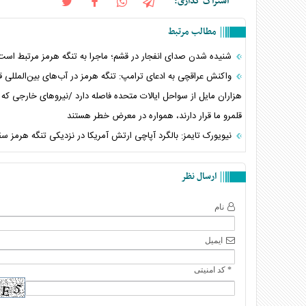
اشتراک گذاری:
مطالب مرتبط
شنیده شدن صدای انفجار در قشم؛ ماجرا به تنگه هرمز مرتبط است
واکنش عراقچی به ادعای ترامپ: تنگه هرمز در آب‌های بین‌المللی قرا
هزاران مایل از سواحل ایالات متحده فاصله دارد /نیرو‌های خارجی که 
قلمرو ما قرار دارند، همواره در معرض خطر هستند
نیویورک تایمز: بالگرد آپاچی ارتش آمریکا در نزدیکی تنگه هرمز س
ارسال نظر
نام
ایمیل
* کد امنیتی