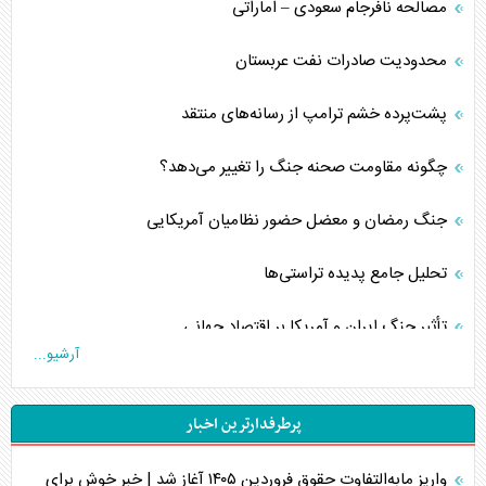
مصالحه نافرجام سعودی – اماراتی
محدودیت صادرات نفت عربستان
پشت‌پرده خشم ترامپ از رسانه‌های منتقد
چگونه مقاومت صحنه جنگ را تغییر می‌دهد؟
جنگ رمضان و معضل حضور نظامیان آمریکایی
تحلیل جامع پدیده تراستی‌ها
تأثیر جنگ ایران و آمریکا بر اقتصاد جهانی
آرشیو...
تخریب پل‌ها در اوکراین و فروپاشی روایت دوگانه غرب
پرطرفدارترین اخبار
اربعین، کابوس مشترک تل‌آویو-واشنگتن
واریز مابه‌التفاوت حقوق فروردین ۱۴۰۵ آغاز شد | خبر خوش برای