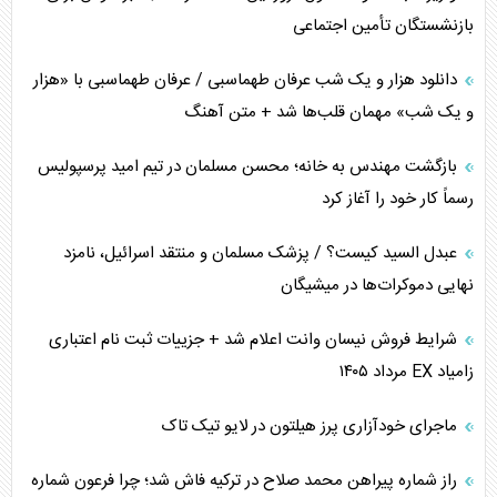
برنامه هفتم توسعه در نقطه کور سیاستگذاری
بازنشستگان تأمین اجتماعی
کنوانسیون دریای خزر در راستای منافع ملی است؟
دانلود هزار و یک شب عرفان طهماسبی / عرفان طهماسبی با «هزار
اوکراین بازوی مخرب آمریکا در غرب آسیا
و یک شب» مهمان قلب‌ها شد + متن آهنگ
اهمیت راهبردی اردن برای آمریکا
بازگشت مهندس به خانه؛ محسن مسلمان در تیم امید پرسپولیس
رسماً کار خود را آغاز کرد
پیام، ظرفیت بالفعل‌نشده تجارت ایران
عبدل السید کیست؟ / پزشک مسلمان و منتقد اسرائیل، نامزد
همسویی عربستان با سنتکام علیه متحدان ایران
نهایی دموکرات‌ها در میشیگان
ترامپ و توهم خلع سلاح حماس
شرایط فروش نیسان وانت اعلام شد + جزییات ثبت نام اعتباری
زامیاد EX مرداد ۱۴۰۵
چرا کویت به دنبال شریک امنیتی جدید است؟
ماجرای خودآزاری پرز هیلتون در لایو تیک تاک
اعتراف غرب به قدرت ایران در تثبیت معادلات
راز شماره پیراهن محمد صلاح در ترکیه فاش شد؛ چرا فرعون شماره
خطای راهبردی ترامپ مقابل برزیل