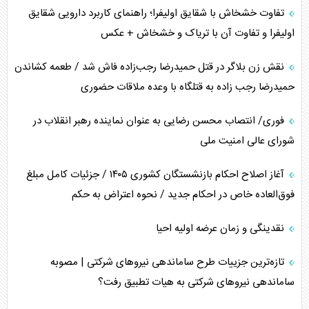
محدودیت صادرات نفت عربستان
تفاوت خشخاش با شقایق اولیفرا؛ راهنمای کاربرد دارویی شقایق
اولیفرا و تفاوت آن با تریاک و خشخاش + عکس
پشت‌پرده خشم ترامپ از رسانه‌های منتقد
نقش زن بلاگر در قتل حمیدرضا رجب‌زاده فاش شد / طعمه کشاندن
چگونه مقاومت صحنه جنگ را تغییر می‌دهد؟
حمیدرضا رجب زاده به قتلگاه با وعده ملاقات حضوری
جنگ رمضان و معضل حضور نظامیان آمریکایی
فوری/ انتصاب محسن رضایی به عنوان نماینده رهبر انقلاب در
شورای عالی امنیت ملی
تحلیل جامع پدیده تراستی‌ها
آغاز اصلاح احکام بازنشستگان کشوری ۱۴۰۵ / جزئیات کامل مبلغ
تأثیر جنگ ایران و آمریکا بر اقتصاد جهانی
فوق‌العاده خاص در احکام جدید / نحوه اعتراض به حکم
تخریب پل‌ها در اوکراین و فروپاشی روایت دوگانه غرب
نقدینگی و زمان عرضه اولیه احیا
اربعین، کابوس مشترک تل‌آویو-واشنگتن
تازه‌ترین جزییات طرح ساماندهی نیرو‌های شرکتی | مصوبه
ساماندهی نیرو‌های شرکتی به هیات تطبیق رفت؟