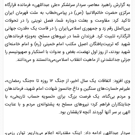
به گزارش راهبرد معاصر، سردار سرلشکر «علی عبداللهی» فرمانده قرارگاه
مرکزی حضرت خاتم‌الانبیا (ص) در پیامی‌خطاب به ملت قهرمان ایران
تاکید کرد: مقاومت و بعثت دوباره شما، فصل نوینی را در تحولات
بین‌الملل رقم زد و جمهوری اسلامی‌ایران را در قامت یک «قدرت جهانی
اثرگذار» تثبیت کرد. فرزندان شما در نیرو‌های مسلح، به‌ویژه فرماندهان
شهید که تربیت‌یافتگان اصیل مکتب امام خمینی (ره) و امام خامنه‌ای
شهید بودند، از روز اول نهضت، بغض و عدوات با استکبار و صهیونیسم را
جزئی جدانشدنی از ماهیت انقلاب اسلامی‌می‌دانستند و می‌دانند.
وی افزود: اتفاقات یک سال اخیر، از جنگ ۱۲ روزه تا «جنگ رمضان»،
علیرغم خسارت‌های سنگین و داغِ جانسوزِ شهادت امام شهید، فرماندهان
و مردم بی‌گناه، یک فرصت بزرگ برای «تسویه حساب تاریخی» با
جنایتکاران فراهم کرد؛ نیرو‌های مسلح به پشتوانه‌ی مردم و با عنایت
الهی بر سر آنها آوردند آنچه لایقشان بود.
سردار عبداللهی ادامه داد: اینک مقتدرانه اعلام می‌داریم: توان رزمی،