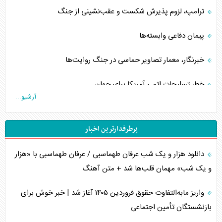
ترامپ، لزوم پذیرش شکست و عقب‌نشینی از جنگ
پیمان دفاعی‌ وابسته‌ها
خبرنگار، معمار تصاویر حماسی در جنگ روایت‌ها
خطر تسلیحات اتمی آمریکا برای جهان
آرشیو...
چگونه عربستان برابر ایران دچار خطای محاسباتی شد؟
پرطرفدارترین اخبار
جاده ابریشم فضایی/ نفوذ راهبردی و فرازمینی چین
دانلود هزار و یک شب عرفان طهماسبی / عرفان طهماسبی با «هزار
انصارالله و تثبیت معادله «محاصره برابر محاصره»
و یک شب» مهمان قلب‌ها شد + متن آهنگ
خبرنگار، خط مقدم جبهه روایت و پاسدار انسجام ملی
واریز مابه‌التفاوت حقوق فروردین ۱۴۰۵ آغاز شد | خبر خوش برای
مصالحه نافرجام سعودی – اماراتی
بازنشستگان تأمین اجتماعی