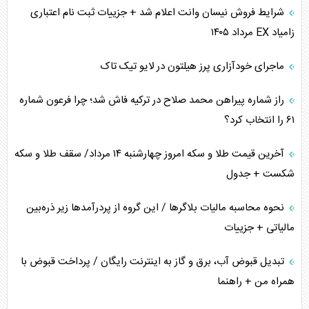
اهمیت راهبردی اردن برای آمریکا
شرایط فروش نیسان وانت اعلام شد + جزییات ثبت نام اعتباری
زامیاد EX مرداد ۱۴۰۵
پیام، ظرفیت بالفعل‌نشده تجارت ایران
ماجرای خودآزاری پرز هیلتون در لایو تیک تاک
همسویی عربستان با سنتکام علیه متحدان ایران
راز شماره پیراهن محمد صلاح در ترکیه فاش شد؛ چرا فرعون شماره
ترامپ و توهم خلع سلاح حماس
۶۱ را انتخاب کرد؟
چرا کویت به دنبال شریک امنیتی جدید است؟
آخرین قیمت طلا و سکه امروز چهارشنبه ۱۴ مرداد/ سقف طلا و سکه
شکست + جدول
نحوه محاسبه مالیات بلاگر‌ها / این گروه از پردرآمد‌ها زیر ذره‌بین
مالیاتی + جزییات
تبدیل قبوض آب، برق و گاز به اینترنت رایگان / پرداخت قبوض با
همراه من + راهنما