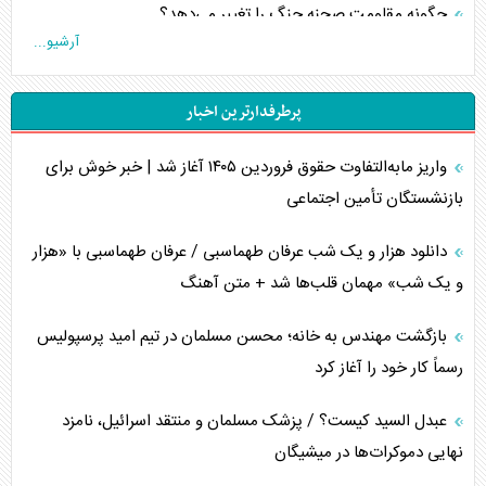
چگونه مقاومت صحنه جنگ را تغییر می‌دهد؟
آرشیو...
جنگ رمضان و معضل حضور نظامیان آمریکایی
پرطرفدارترین اخبار
تحلیل جامع پدیده تراستی‌ها
واریز مابه‌التفاوت حقوق فروردین ۱۴۰۵ آغاز شد | خبر خوش برای
تأثیر جنگ ایران و آمریکا بر اقتصاد جهانی
بازنشستگان تأمین اجتماعی
تخریب پل‌ها در اوکراین و فروپاشی روایت دوگانه غرب
دانلود هزار و یک شب عرفان طهماسبی / عرفان طهماسبی با «هزار
اربعین، کابوس مشترک تل‌آویو-واشنگتن
و یک شب» مهمان قلب‌ها شد + متن آهنگ
برنامه هفتم توسعه در نقطه کور سیاستگذاری
بازگشت مهندس به خانه؛ محسن مسلمان در تیم امید پرسپولیس
رسماً کار خود را آغاز کرد
کنوانسیون دریای خزر در راستای منافع ملی است؟
عبدل السید کیست؟ / پزشک مسلمان و منتقد اسرائیل، نامزد
اوکراین بازوی مخرب آمریکا در غرب آسیا
نهایی دموکرات‌ها در میشیگان