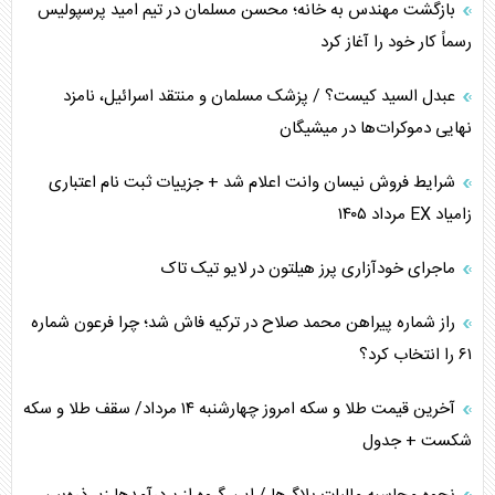
بازگشت مهندس به خانه؛ محسن مسلمان در تیم امید پرسپولیس
تخریب پل‌ها در اوکراین و فروپاشی روایت دوگانه غرب
رسماً کار خود را آغاز کرد
اربعین، کابوس مشترک تل‌آویو-واشنگتن
عبدل السید کیست؟ / پزشک مسلمان و منتقد اسرائیل، نامزد
نهایی دموکرات‌ها در میشیگان
برنامه هفتم توسعه در نقطه کور سیاستگذاری
شرایط فروش نیسان وانت اعلام شد + جزییات ثبت نام اعتباری
کنوانسیون دریای خزر در راستای منافع ملی است؟
زامیاد EX مرداد ۱۴۰۵
اوکراین بازوی مخرب آمریکا در غرب آسیا
ماجرای خودآزاری پرز هیلتون در لایو تیک تاک
اهمیت راهبردی اردن برای آمریکا
راز شماره پیراهن محمد صلاح در ترکیه فاش شد؛ چرا فرعون شماره
۶۱ را انتخاب کرد؟
آخرین قیمت طلا و سکه امروز چهارشنبه ۱۴ مرداد/ سقف طلا و سکه
شکست + جدول