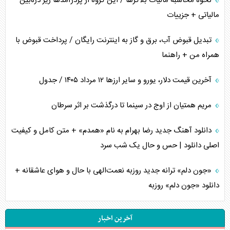
نحوه محاسبه مالیات بلاگر‌ها / این گروه از پردرآمد‌ها زیر ذره‌بین
مالیاتی + جزییات
تبدیل قبوض آب، برق و گاز به اینترنت رایگان / پرداخت قبوض با
همراه من + راهنما
آخرین قیمت دلار، یورو و سایر ارز‌ها ۱۲ مرداد ۱۴۰۵ / جدول
مریم همتیان از اوج در سینما تا درگذشت بر اثر سرطان
دانلود آهنگ جدید رضا بهرام به نام «همدم» + متن کامل و کیفیت
اصلی دانلود | حس و حال یک شب سرد
«جون دلم» ترانه جدید روزبه نعمت‌الهی با حال و هوای عاشقانه +
دانلود «جون دلم» روزبه
آخرین اخبار