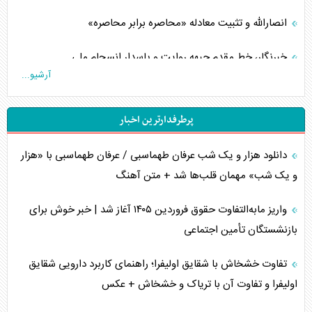
انصارالله و تثبیت معادله «محاصره برابر محاصره»
خبرنگار، خط مقدم جبهه روایت و پاسدار انسجام ملی
آرشیو...
مصالحه نافرجام سعودی – اماراتی
پرطرفدارترین اخبار
محدودیت صادرات نفت عربستان
دانلود هزار و یک شب عرفان طهماسبی / عرفان طهماسبی با «هزار
پشت‌پرده خشم ترامپ از رسانه‌های منتقد
و یک شب» مهمان قلب‌ها شد + متن آهنگ
چگونه مقاومت صحنه جنگ را تغییر می‌دهد؟
واریز مابه‌التفاوت حقوق فروردین ۱۴۰۵ آغاز شد | خبر خوش برای
جنگ رمضان و معضل حضور نظامیان آمریکایی
بازنشستگان تأمین اجتماعی
تحلیل جامع پدیده تراستی‌ها
تفاوت خشخاش با شقایق اولیفرا؛ راهنمای کاربرد دارویی شقایق
اولیفرا و تفاوت آن با تریاک و خشخاش + عکس
تأثیر جنگ ایران و آمریکا بر اقتصاد جهانی