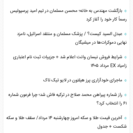
اهمیت راهبردی اردن برای آمریکا
بازگشت مهندس به خانه؛ محسن مسلمان در تیم امید پرسپولیس
رسماً کار خود را آغاز کرد
پیام، ظرفیت بالفعل‌نشده تجارت ایران
عبدل السید کیست؟ / پزشک مسلمان و منتقد اسرائیل، نامزد
همسویی عربستان با سنتکام علیه متحدان ایران
نهایی دموکرات‌ها در میشیگان
ترامپ و توهم خلع سلاح حماس
شرایط فروش نیسان وانت اعلام شد + جزییات ثبت نام اعتباری
زامیاد EX مرداد ۱۴۰۵
چرا کویت به دنبال شریک امنیتی جدید است؟
ماجرای خودآزاری پرز هیلتون در لایو تیک تاک
اعتراف غرب به قدرت ایران در تثبیت معادلات
راز شماره پیراهن محمد صلاح در ترکیه فاش شد؛ چرا فرعون شماره
خطای راهبردی ترامپ مقابل برزیل
۶۱ را انتخاب کرد؟
متن و حاشیه سفر نتانیاهو به آمریکا
آخرین قیمت طلا و سکه امروز چهارشنبه ۱۴ مرداد/ سقف طلا و سکه
شکست + جدول