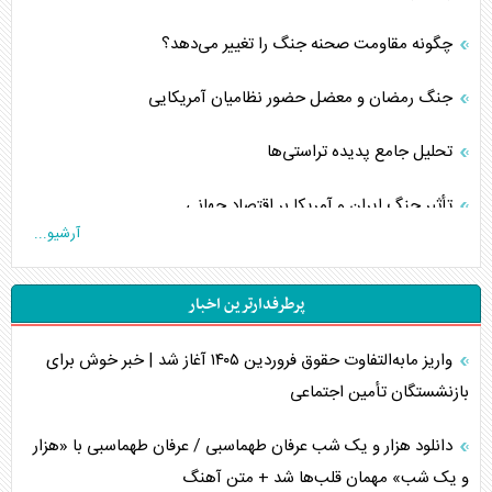
چگونه مقاومت صحنه جنگ را تغییر می‌دهد؟
جنگ رمضان و معضل حضور نظامیان آمریکایی
تحلیل جامع پدیده تراستی‌ها
تأثیر جنگ ایران و آمریکا بر اقتصاد جهانی
آرشیو...
تخریب پل‌ها در اوکراین و فروپاشی روایت دوگانه غرب
پرطرفدارترین اخبار
اربعین، کابوس مشترک تل‌آویو-واشنگتن
واریز مابه‌التفاوت حقوق فروردین ۱۴۰۵ آغاز شد | خبر خوش برای
برنامه هفتم توسعه در نقطه کور سیاستگذاری
بازنشستگان تأمین اجتماعی
کنوانسیون دریای خزر در راستای منافع ملی است؟
دانلود هزار و یک شب عرفان طهماسبی / عرفان طهماسبی با «هزار
اوکراین بازوی مخرب آمریکا در غرب آسیا
و یک شب» مهمان قلب‌ها شد + متن آهنگ