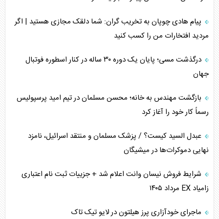
جنگ رمضان و معضل حضور نظامیان آمریکایی
پیام هادی چوپان به تخریب گران: شما دلقک مجازی هستید | اگر
مردید افتخارات من را کسب کنید
تحلیل جامع پدیده تراستی‌ها
درگذشت مسی؛ پایان یک دوره ۳۰ ساله در کنار اسطوره فوتبال
تأثیر جنگ ایران و آمریکا بر اقتصاد جهانی
جهان
تخریب پل‌ها در اوکراین و فروپاشی روایت دوگانه غرب
بازگشت مهندس به خانه؛ محسن مسلمان در تیم امید پرسپولیس
اربعین، کابوس مشترک تل‌آویو-واشنگتن
رسماً کار خود را آغاز کرد
عبدل السید کیست؟ / پزشک مسلمان و منتقد اسرائیل، نامزد
نهایی دموکرات‌ها در میشیگان
شرایط فروش نیسان وانت اعلام شد + جزییات ثبت نام اعتباری
زامیاد EX مرداد ۱۴۰۵
ماجرای خودآزاری پرز هیلتون در لایو تیک تاک