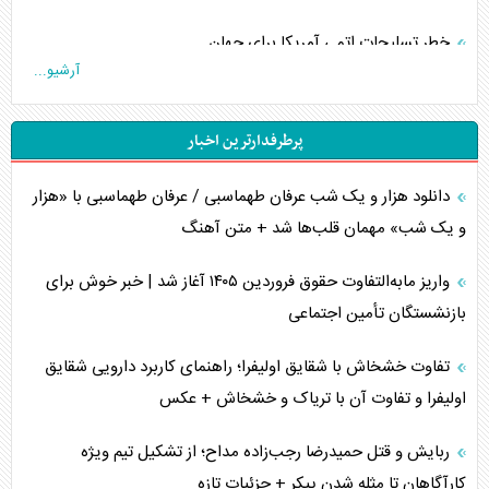
خطر تسلیحات اتمی آمریکا برای جهان
آرشیو...
چگونه عربستان برابر ایران دچار خطای محاسباتی شد؟
پرطرفدارترین اخبار
جاده ابریشم فضایی/ نفوذ راهبردی و فرازمینی چین
دانلود هزار و یک شب عرفان طهماسبی / عرفان طهماسبی با «هزار
انصارالله و تثبیت معادله «محاصره برابر محاصره»
و یک شب» مهمان قلب‌ها شد + متن آهنگ
خبرنگار، خط مقدم جبهه روایت و پاسدار انسجام ملی
واریز مابه‌التفاوت حقوق فروردین ۱۴۰۵ آغاز شد | خبر خوش برای
مصالحه نافرجام سعودی – اماراتی
بازنشستگان تأمین اجتماعی
محدودیت صادرات نفت عربستان
تفاوت خشخاش با شقایق اولیفرا؛ راهنمای کاربرد دارویی شقایق
اولیفرا و تفاوت آن با تریاک و خشخاش + عکس
پشت‌پرده خشم ترامپ از رسانه‌های منتقد
ربایش و قتل حمیدرضا رجب‌زاده مداح؛ از تشکیل تیم ویژه
چگونه مقاومت صحنه جنگ را تغییر می‌دهد؟
کارآگاهان تا مثله شدن پیکر + جزئیات تازه