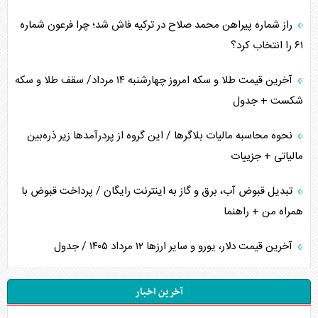
راز شماره پیراهن محمد صلاح در ترکیه فاش شد؛ چرا فرعون شماره
۶۱ را انتخاب کرد؟
آخرین قیمت طلا و سکه امروز چهارشنبه ۱۴ مرداد/ سقف طلا و سکه
شکست + جدول
نحوه محاسبه مالیات بلاگر‌ها / این گروه از پردرآمد‌ها زیر ذره‌بین
مالیاتی + جزییات
تبدیل قبوض آب، برق و گاز به اینترنت رایگان / پرداخت قبوض با
همراه من + راهنما
آخرین قیمت دلار، یورو و سایر ارز‌ها ۱۲ مرداد ۱۴۰۵ / جدول
آخرین اخبار