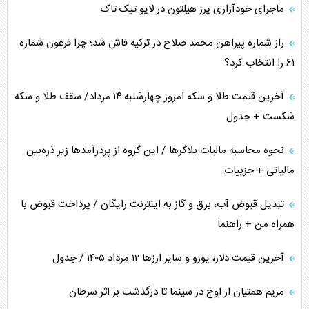
ماجرای خودآزاری پرز هیلتون در لایو تیک تاک
اعتراف غرب به قدرت ایران در تثبیت معادلات
راز شماره پیراهن محمد صلاح در ترکیه فاش شد؛ چرا فرعون شماره
خطای راهبردی ترامپ مقابل برزیل
۶۱ را انتخاب کرد؟
متن و حاشیه سفر نتانیاهو به آمریکا
آخرین قیمت طلا و سکه امروز چهارشنبه ۱۴ مرداد/ سقف طلا و سکه
شکست + جدول
نحوه محاسبه مالیات بلاگر‌ها / این گروه از پردرآمد‌ها زیر ذره‌بین
مالیاتی + جزییات
تبدیل قبوض آب، برق و گاز به اینترنت رایگان / پرداخت قبوض با
همراه من + راهنما
آخرین قیمت دلار، یورو و سایر ارز‌ها ۱۲ مرداد ۱۴۰۵ / جدول
مریم همتیان از اوج در سینما تا درگذشت بر اثر سرطان