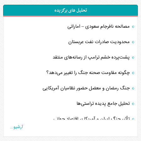
تحلیل های برگزیده
مصالحه نافرجام سعودی – اماراتی
محدودیت صادرات نفت عربستان
پشت‌پرده خشم ترامپ از رسانه‌های منتقد
چگونه مقاومت صحنه جنگ را تغییر می‌دهد؟
جنگ رمضان و معضل حضور نظامیان آمریکایی
تحلیل جامع پدیده تراستی‌ها
تأثیر جنگ ایران و آمریکا بر اقتصاد جهانی
آرشیو...
تخریب پل‌ها در اوکراین و فروپاشی روایت دوگانه غرب