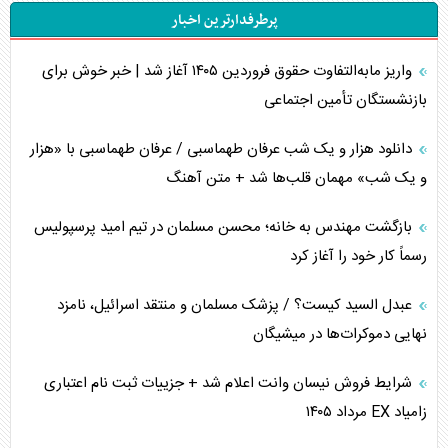
پرطرفدارترین اخبار
اربعین، کابوس مشترک تل‌آویو-واشنگتن
واریز مابه‌التفاوت حقوق فروردین ۱۴۰۵ آغاز شد | خبر خوش برای
برنامه هفتم توسعه در نقطه کور سیاستگذاری
بازنشستگان تأمین اجتماعی
کنوانسیون دریای خزر در راستای منافع ملی است؟
دانلود هزار و یک شب عرفان طهماسبی / عرفان طهماسبی با «هزار
اوکراین بازوی مخرب آمریکا در غرب آسیا
و یک شب» مهمان قلب‌ها شد + متن آهنگ
اهمیت راهبردی اردن برای آمریکا
بازگشت مهندس به خانه؛ محسن مسلمان در تیم امید پرسپولیس
رسماً کار خود را آغاز کرد
پیام، ظرفیت بالفعل‌نشده تجارت ایران
عبدل السید کیست؟ / پزشک مسلمان و منتقد اسرائیل، نامزد
همسویی عربستان با سنتکام علیه متحدان ایران
نهایی دموکرات‌ها در میشیگان
ترامپ و توهم خلع سلاح حماس
شرایط فروش نیسان وانت اعلام شد + جزییات ثبت نام اعتباری
زامیاد EX مرداد ۱۴۰۵
چرا کویت به دنبال شریک امنیتی جدید است؟