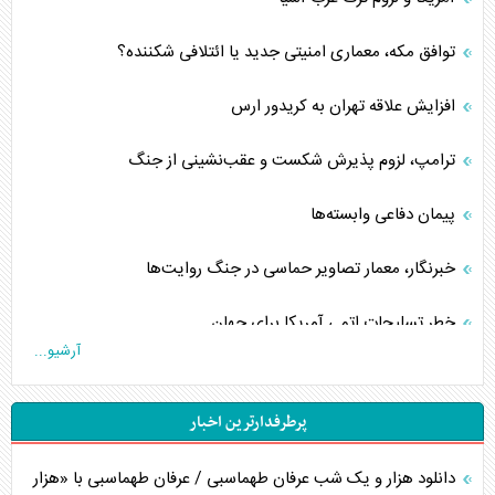
توافق مکه، معماری امنیتی جدید یا ائتلافی شکننده؟
افزایش علاقه تهران به کریدور ارس
ترامپ، لزوم پذیرش شکست و عقب‌نشینی از جنگ
پیمان دفاعی‌ وابسته‌ها
خبرنگار، معمار تصاویر حماسی در جنگ روایت‌ها
خطر تسلیحات اتمی آمریکا برای جهان
آرشیو...
چگونه عربستان برابر ایران دچار خطای محاسباتی شد؟
پرطرفدارترین اخبار
جاده ابریشم فضایی/ نفوذ راهبردی و فرازمینی چین
دانلود هزار و یک شب عرفان طهماسبی / عرفان طهماسبی با «هزار
انصارالله و تثبیت معادله «محاصره برابر محاصره»