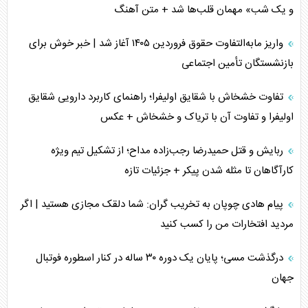
و یک شب» مهمان قلب‌ها شد + متن آهنگ
خبرنگار، خط مقدم جبهه روایت و پاسدار انسجام ملی
واریز مابه‌التفاوت حقوق فروردین ۱۴۰۵ آغاز شد | خبر خوش برای
مصالحه نافرجام سعودی – اماراتی
بازنشستگان تأمین اجتماعی
محدودیت صادرات نفت عربستان
تفاوت خشخاش با شقایق اولیفرا؛ راهنمای کاربرد دارویی شقایق
اولیفرا و تفاوت آن با تریاک و خشخاش + عکس
پشت‌پرده خشم ترامپ از رسانه‌های منتقد
ربایش و قتل حمیدرضا رجب‌زاده مداح؛ از تشکیل تیم ویژه
چگونه مقاومت صحنه جنگ را تغییر می‌دهد؟
کارآگاهان تا مثله شدن پیکر + جزئیات تازه
جنگ رمضان و معضل حضور نظامیان آمریکایی
پیام هادی چوپان به تخریب گران: شما دلقک مجازی هستید | اگر
مردید افتخارات من را کسب کنید
تحلیل جامع پدیده تراستی‌ها
درگذشت مسی؛ پایان یک دوره ۳۰ ساله در کنار اسطوره فوتبال
تأثیر جنگ ایران و آمریکا بر اقتصاد جهانی
جهان
تخریب پل‌ها در اوکراین و فروپاشی روایت دوگانه غرب