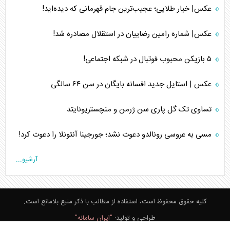
عکس| خیار طلایی؛ عجیب‌ترین جام قهرمانی که دیده‌اید!
عکس| شماره رامین رضاییان در استقلال مصادره شد!
۵ بازیکن محبوب فوتبال در شبکه اجتماعی!
عکس | استایل جدید افسانه بایگان در سن ۶۴ سالگی
تساوی تک گل پاری سن ژرمن و منچستریونایتد
مسی به عروسی رونالدو دعوت نشد؛ جورجینا آنتونلا را دعوت کرد!
آرشیو...
کلیه حقوق محفوظ است، استفاده از مطالب با ذکر منبع بلامانع است.
طراحی و تولید:
"ایران سامانه"