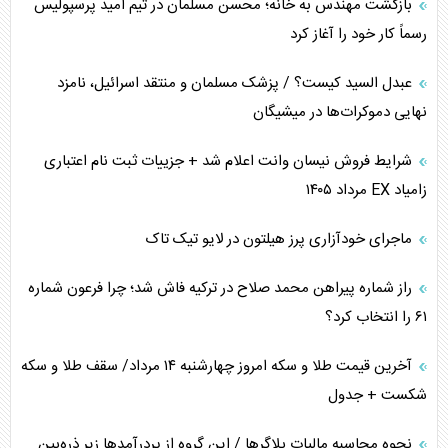
بازگشت مهندس به خانه؛ محسن مسلمان در تیم امید پرسپولیس
اربعین، کابوس مشترک تل‌آویو-واشنگتن
رسماً کار خود را آغاز کرد
عبدل السید کیست؟ / پزشک مسلمان و منتقد اسرائیل، نامزد
نهایی دموکرات‌ها در میشیگان
شرایط فروش نیسان وانت اعلام شد + جزییات ثبت نام اعتباری
زامیاد EX مرداد ۱۴۰۵
ماجرای خودآزاری پرز هیلتون در لایو تیک تاک
راز شماره پیراهن محمد صلاح در ترکیه فاش شد؛ چرا فرعون شماره
۶۱ را انتخاب کرد؟
آخرین قیمت طلا و سکه امروز چهارشنبه ۱۴ مرداد/ سقف طلا و سکه
شکست + جدول
نحوه محاسبه مالیات بلاگر‌ها / این گروه از پردرآمد‌ها زیر ذره‌بین