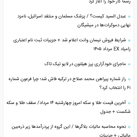
رسماً کار خود را آغاز کرد
کنوانسیون دریای خزر در راستای منافع ملی است؟
عبدل السید کیست؟ / پزشک مسلمان و منتقد اسرائیل، نامزد
اوکراین بازوی مخرب آمریکا در غرب آسیا
نهایی دموکرات‌ها در میشیگان
اهمیت راهبردی اردن برای آمریکا
شرایط فروش نیسان وانت اعلام شد + جزییات ثبت نام اعتباری
زامیاد EX مرداد ۱۴۰۵
پیام، ظرفیت بالفعل‌نشده تجارت ایران
ماجرای خودآزاری پرز هیلتون در لایو تیک تاک
همسویی عربستان با سنتکام علیه متحدان ایران
راز شماره پیراهن محمد صلاح در ترکیه فاش شد؛ چرا فرعون شماره
ترامپ و توهم خلع سلاح حماس
۶۱ را انتخاب کرد؟
چرا کویت به دنبال شریک امنیتی جدید است؟
آخرین قیمت طلا و سکه امروز چهارشنبه ۱۴ مرداد/ سقف طلا و سکه
شکست + جدول
نحوه محاسبه مالیات بلاگر‌ها / این گروه از پردرآمد‌ها زیر ذره‌بین
مالیاتی + جزییات