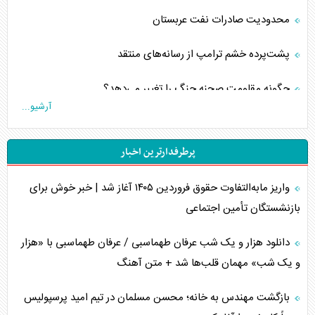
محدودیت صادرات نفت عربستان
پشت‌پرده خشم ترامپ از رسانه‌های منتقد
چگونه مقاومت صحنه جنگ را تغییر می‌دهد؟
آرشیو...
جنگ رمضان و معضل حضور نظامیان آمریکایی
پرطرفدارترین اخبار
تحلیل جامع پدیده تراستی‌ها
واریز مابه‌التفاوت حقوق فروردین ۱۴۰۵ آغاز شد | خبر خوش برای
تأثیر جنگ ایران و آمریکا بر اقتصاد جهانی
بازنشستگان تأمین اجتماعی
تخریب پل‌ها در اوکراین و فروپاشی روایت دوگانه غرب
دانلود هزار و یک شب عرفان طهماسبی / عرفان طهماسبی با «هزار
اربعین، کابوس مشترک تل‌آویو-واشنگتن
و یک شب» مهمان قلب‌ها شد + متن آهنگ
برنامه هفتم توسعه در نقطه کور سیاستگذاری
بازگشت مهندس به خانه؛ محسن مسلمان در تیم امید پرسپولیس