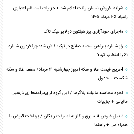
ترامپ و توهم خلع سلاح حماس
شرایط فروش نیسان وانت اعلام شد + جزییات ثبت نام اعتباری
زامیاد EX مرداد ۱۴۰۵
چرا کویت به دنبال شریک امنیتی جدید است؟
ماجرای خودآزاری پرز هیلتون در لایو تیک تاک
اعتراف غرب به قدرت ایران در تثبیت معادلات
راز شماره پیراهن محمد صلاح در ترکیه فاش شد؛ چرا فرعون شماره
خطای راهبردی ترامپ مقابل برزیل
۶۱ را انتخاب کرد؟
متن و حاشیه سفر نتانیاهو به آمریکا
آخرین قیمت طلا و سکه امروز چهارشنبه ۱۴ مرداد/ سقف طلا و سکه
شکست + جدول
نحوه محاسبه مالیات بلاگر‌ها / این گروه از پردرآمد‌ها زیر ذره‌بین
مالیاتی + جزییات
تبدیل قبوض آب، برق و گاز به اینترنت رایگان / پرداخت قبوض با
همراه من + راهنما