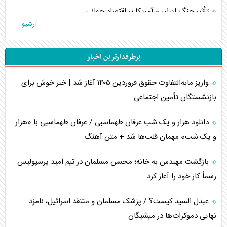
تأثیر جنگ ایران و آمریکا بر اقتصاد جهانی
آرشیو...
تخریب پل‌ها در اوکراین و فروپاشی روایت دوگانه غرب
پرطرفدارترین اخبار
اربعین، کابوس مشترک تل‌آویو-واشنگتن
واریز مابه‌التفاوت حقوق فروردین ۱۴۰۵ آغاز شد | خبر خوش برای
برنامه هفتم توسعه در نقطه کور سیاستگذاری
بازنشستگان تأمین اجتماعی
کنوانسیون دریای خزر در راستای منافع ملی است؟
دانلود هزار و یک شب عرفان طهماسبی / عرفان طهماسبی با «هزار
اوکراین بازوی مخرب آمریکا در غرب آسیا
و یک شب» مهمان قلب‌ها شد + متن آهنگ
اهمیت راهبردی اردن برای آمریکا
بازگشت مهندس به خانه؛ محسن مسلمان در تیم امید پرسپولیس
رسماً کار خود را آغاز کرد
پیام، ظرفیت بالفعل‌نشده تجارت ایران
عبدل السید کیست؟ / پزشک مسلمان و منتقد اسرائیل، نامزد
همسویی عربستان با سنتکام علیه متحدان ایران
نهایی دموکرات‌ها در میشیگان