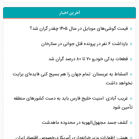
آخرین اخبار
قیمت گوشی‌های موبایل در سال ۱۴۰۵ چقدر گران شد؟
بازداشت ۶ نفر در پرونده قتل جوانی در ستارخان
قطعات یدکی خودرو ۷۰ تا ۸۰ درصد گران شد
المشاط به عربستان: تمام جهان را هم بسیج کنی فایده‌ای برایت
نخواهد داشت
غریب آبادی: امنیت خلیج فارس باید به دست کشورهای منطقه
تأمین شود
کشف جسد مجهول‌الهویه در محدوده ماهدشت
همتی: اظهارات وزیر خزانه‌داری آمریکا درخصوص اقتصاد ایران