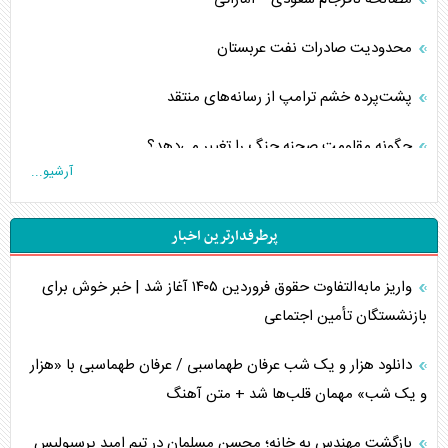
محدودیت صادرات نفت عربستان
پشت‌پرده خشم ترامپ از رسانه‌های منتقد
چگونه مقاومت صحنه جنگ را تغییر می‌دهد؟
آرشیو...
جنگ رمضان و معضل حضور نظامیان آمریکایی
پرطرفدارترین اخبار
تحلیل جامع پدیده تراستی‌ها
واریز مابه‌التفاوت حقوق فروردین ۱۴۰۵ آغاز شد | خبر خوش برای
تأثیر جنگ ایران و آمریکا بر اقتصاد جهانی
بازنشستگان تأمین اجتماعی
تخریب پل‌ها در اوکراین و فروپاشی روایت دوگانه غرب
دانلود هزار و یک شب عرفان طهماسبی / عرفان طهماسبی با «هزار
اربعین، کابوس مشترک تل‌آویو-واشنگتن
و یک شب» مهمان قلب‌ها شد + متن آهنگ
برنامه هفتم توسعه در نقطه کور سیاستگذاری
بازگشت مهندس به خانه؛ محسن مسلمان در تیم امید پرسپولیس