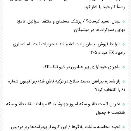
رسماً کار خود را آغاز کرد
کنوانسیون دریای خزر در راستای منافع ملی است؟
عبدل السید کیست؟ / پزشک مسلمان و منتقد اسرائیل، نامزد
اوکراین بازوی مخرب آمریکا در غرب آسیا
نهایی دموکرات‌ها در میشیگان
اهمیت راهبردی اردن برای آمریکا
شرایط فروش نیسان وانت اعلام شد + جزییات ثبت نام اعتباری
زامیاد EX مرداد ۱۴۰۵
پیام، ظرفیت بالفعل‌نشده تجارت ایران
ماجرای خودآزاری پرز هیلتون در لایو تیک تاک
همسویی عربستان با سنتکام علیه متحدان ایران
راز شماره پیراهن محمد صلاح در ترکیه فاش شد؛ چرا فرعون شماره
ترامپ و توهم خلع سلاح حماس
۶۱ را انتخاب کرد؟
چرا کویت به دنبال شریک امنیتی جدید است؟
آخرین قیمت طلا و سکه امروز چهارشنبه ۱۴ مرداد/ سقف طلا و سکه
شکست + جدول
نحوه محاسبه مالیات بلاگر‌ها / این گروه از پردرآمد‌ها زیر ذره‌بین