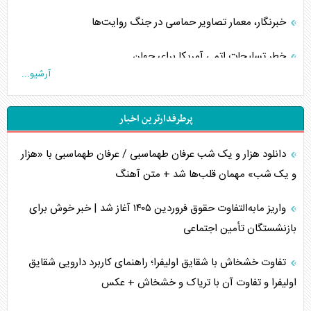
خبرنگار، معمار تصاویر حماسی در جنگ روایت‌ها
خطر تسلیحات اتمی آمریکا برای جهان
آرشیو...
چگونه عربستان برابر ایران دچار خطای محاسباتی شد؟
پرطرفدارترین اخبار
جاده ابریشم فضایی/ نفوذ راهبردی و فرازمینی چین
دانلود هزار و یک شب عرفان طهماسبی / عرفان طهماسبی با «هزار
انصارالله و تثبیت معادله «محاصره برابر محاصره»
و یک شب» مهمان قلب‌ها شد + متن آهنگ
خبرنگار، خط مقدم جبهه روایت و پاسدار انسجام ملی
واریز مابه‌التفاوت حقوق فروردین ۱۴۰۵ آغاز شد | خبر خوش برای
مصالحه نافرجام سعودی – اماراتی
بازنشستگان تأمین اجتماعی
محدودیت صادرات نفت عربستان
تفاوت خشخاش با شقایق اولیفرا؛ راهنمای کاربرد دارویی شقایق
اولیفرا و تفاوت آن با تریاک و خشخاش + عکس
پشت‌پرده خشم ترامپ از رسانه‌های منتقد