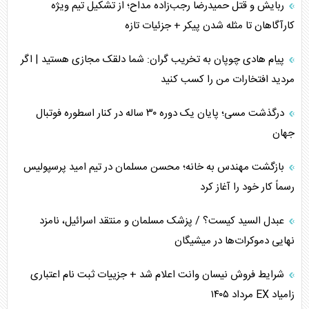
ربایش و قتل حمیدرضا رجب‌زاده مداح؛ از تشکیل تیم ویژه
چگونه مقاومت صحنه جنگ را تغییر می‌دهد؟
کارآگاهان تا مثله شدن پیکر + جزئیات تازه
جنگ رمضان و معضل حضور نظامیان آمریکایی
پیام هادی چوپان به تخریب گران: شما دلقک مجازی هستید | اگر
مردید افتخارات من را کسب کنید
تحلیل جامع پدیده تراستی‌ها
درگذشت مسی؛ پایان یک دوره ۳۰ ساله در کنار اسطوره فوتبال
تأثیر جنگ ایران و آمریکا بر اقتصاد جهانی
جهان
تخریب پل‌ها در اوکراین و فروپاشی روایت دوگانه غرب
بازگشت مهندس به خانه؛ محسن مسلمان در تیم امید پرسپولیس
اربعین، کابوس مشترک تل‌آویو-واشنگتن
رسماً کار خود را آغاز کرد
عبدل السید کیست؟ / پزشک مسلمان و منتقد اسرائیل، نامزد
نهایی دموکرات‌ها در میشیگان
شرایط فروش نیسان وانت اعلام شد + جزییات ثبت نام اعتباری
زامیاد EX مرداد ۱۴۰۵