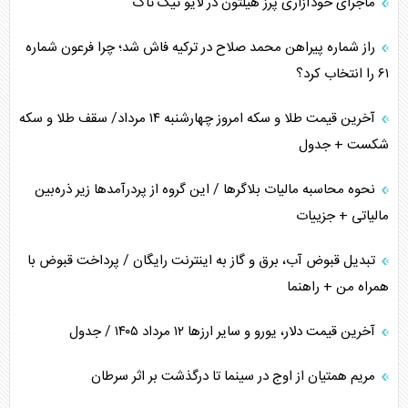
ماجرای خودآزاری پرز هیلتون در لایو تیک تاک
راز شماره پیراهن محمد صلاح در ترکیه فاش شد؛ چرا فرعون شماره
۶۱ را انتخاب کرد؟
آخرین قیمت طلا و سکه امروز چهارشنبه ۱۴ مرداد/ سقف طلا و سکه
شکست + جدول
نحوه محاسبه مالیات بلاگر‌ها / این گروه از پردرآمد‌ها زیر ذره‌بین
مالیاتی + جزییات
تبدیل قبوض آب، برق و گاز به اینترنت رایگان / پرداخت قبوض با
همراه من + راهنما
آخرین قیمت دلار، یورو و سایر ارز‌ها ۱۲ مرداد ۱۴۰۵ / جدول
مریم همتیان از اوج در سینما تا درگذشت بر اثر سرطان