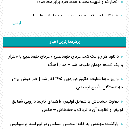
انصارالله و تثبیت معادله «محاصره برابر محاصره»
خبرنگار، خط مقدم جبهه روایت و پاسدار انسجام ملی
آرشیو...
مصالحه نافرجام سعودی – اماراتی
پرطرفدارترین اخبار
محدودیت صادرات نفت عربستان
دانلود هزار و یک شب عرفان طهماسبی / عرفان طهماسبی با «هزار
پشت‌پرده خشم ترامپ از رسانه‌های منتقد
و یک شب» مهمان قلب‌ها شد + متن آهنگ
چگونه مقاومت صحنه جنگ را تغییر می‌دهد؟
واریز مابه‌التفاوت حقوق فروردین ۱۴۰۵ آغاز شد | خبر خوش برای
جنگ رمضان و معضل حضور نظامیان آمریکایی
بازنشستگان تأمین اجتماعی
تحلیل جامع پدیده تراستی‌ها
تفاوت خشخاش با شقایق اولیفرا؛ راهنمای کاربرد دارویی شقایق
اولیفرا و تفاوت آن با تریاک و خشخاش + عکس
تأثیر جنگ ایران و آمریکا بر اقتصاد جهانی
بازگشت مهندس به خانه؛ محسن مسلمان در تیم امید پرسپولیس
تخریب پل‌ها در اوکراین و فروپاشی روایت دوگانه غرب