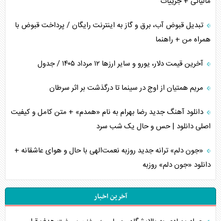
مالیاتی + جزییات
تبدیل قبوض آب، برق و گاز به اینترنت رایگان / پرداخت قبوض با
همراه من + راهنما
آخرین قیمت دلار، یورو و سایر ارز‌ها ۱۲ مرداد ۱۴۰۵ / جدول
مریم همتیان از اوج در سینما تا درگذشت بر اثر سرطان
دانلود آهنگ جدید رضا بهرام به نام «همدم» + متن کامل و کیفیت
اصلی دانلود | حس و حال یک شب سرد
«جون دلم» ترانه جدید روزبه نعمت‌الهی با حال و هوای عاشقانه +
دانلود «جون دلم» روزبه
آخرین اخبار