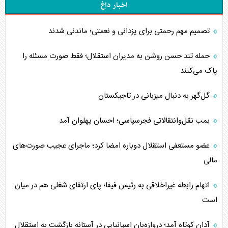
اخبار داغ
تصمیم مهم رحمتی برای یزدانی و نعمتی؛ ماندنی شدند
حمله تند حسن روشن به مدیران استقلال؛ فقط صورت مسئله را
پاک می‌کنند
گل‌گهر به دنبال میزبانی در تاجیکستان
بمب نقل‌وانتقالاتی فجرسپاسی؛ احسان پهلوان آمد
عضو مستعفی استقلال دوباره امضا کرد؛ ماجرای عجیب صورت‌های
مالی
اتهام رابطه غیراخلاقی به رئیس فیفا؛ پای ارتقای شغلی هم در میان
است
آدان کوتاه آمد؛ دروازه‌بان اسپانیایی در آستانه بازگشت به استقلال