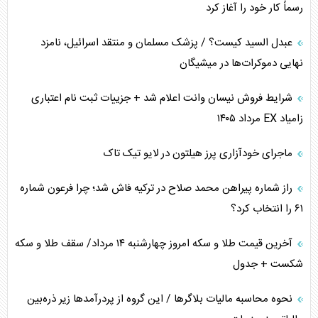
رسماً کار خود را آغاز کرد
اربعین، کابوس مشترک تل‌آویو-واشنگتن
عبدل السید کیست؟ / پزشک مسلمان و منتقد اسرائیل، نامزد
نهایی دموکرات‌ها در میشیگان
برنامه هفتم توسعه در نقطه کور سیاستگذاری
شرایط فروش نیسان وانت اعلام شد + جزییات ثبت نام اعتباری
کنوانسیون دریای خزر در راستای منافع ملی است؟
زامیاد EX مرداد ۱۴۰۵
اوکراین بازوی مخرب آمریکا در غرب آسیا
ماجرای خودآزاری پرز هیلتون در لایو تیک تاک
اهمیت راهبردی اردن برای آمریکا
راز شماره پیراهن محمد صلاح در ترکیه فاش شد؛ چرا فرعون شماره
۶۱ را انتخاب کرد؟
آخرین قیمت طلا و سکه امروز چهارشنبه ۱۴ مرداد/ سقف طلا و سکه
شکست + جدول
نحوه محاسبه مالیات بلاگر‌ها / این گروه از پردرآمد‌ها زیر ذره‌بین