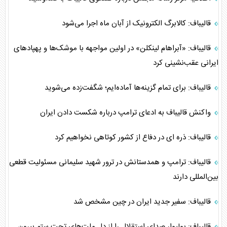
قالیباف: کالابرگ الکترونیک از آبان ماه اجرا می‌شود
قالیباف: «آبراهام لینکلن» در اولین مواجهه با موشک‌ها و پهپادهای
ایرانی عقب‌نشینی کرد
قالیباف: برای تمام گزینه‌ها آماده‌ایم؛ شگفت‌زده می‌شوید
واکنش قالیباف به ادعای ترامپ درباره شکست دادن ایران
قالیباف: ذره ای در دفاع از کشور کوتاهی نخواهیم کرد
قالیباف: ترامپ و همدستانش در ترور شهید سلیمانی مسئولیت قطعی
بین‌المللی دارند
قالیباف: سفیر جدید ایران در چین مشخص شد
قالیباف: بولیوار صدای استقلال را از دل ملت‌های تحت ستم بیرون