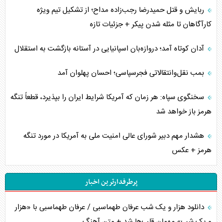
ربایش و قتل حمیدرضا رجب‌زاده مداح؛ از تشکیل تیم ویژه
کارآگاهان تا مثله شدن پیکر + جزئیات تازه
آدان کوتاه آمد؛ دروازه‌بان اسپانیایی در آستانه بازگشت به استقلال
بمب نقل‌وانتقالاتی فجرسپاسی؛ احسان پهلوان آمد
سخنگوی سپاه: هر زمان که آمریکا شرایط ایران را بپذیرد، قطعاً تنگه
هرمز باز خواهد شد
هشدار مهم دبیر شورای عالی امنیت ملی به آمریکا در مورد تنگه
هرمز + عکس
پرطرفدارترین اخبار
دانلود هزار و یک شب عرفان طهماسبی / عرفان طهماسبی با «هزار
و یک شب» مهمان قلب‌ها شد + متن آهنگ