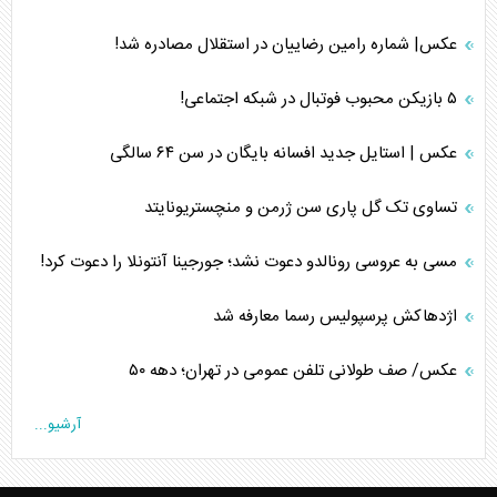
عکس| شماره رامین رضاییان در استقلال مصادره شد!
۵ بازیکن محبوب فوتبال در شبکه اجتماعی!
عکس | استایل جدید افسانه بایگان در سن ۶۴ سالگی
تساوی تک گل پاری سن ژرمن و منچستریونایتد
مسی به عروسی رونالدو دعوت نشد؛ جورجینا آنتونلا را دعوت کرد!
اژدهاکش پرسپولیس رسما معارفه شد
عکس/ صف طولانی تلفن عمومی در تهران؛ دهه ۵۰
آرشیو...