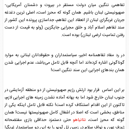
تفاهمی ننگین میان دولت مستقر در بیروت و دشمنان آمریکایی-
صهیونیستی لبنان باشیم. همان گونه که محرز است، اصلی ترین دغدغه
جریان غربگرای لبنان از انعقاد این تفاهم، جداسازی پرونده این کشور از
سند تفاهم اسلام آباد و خلق مجرایی جایگزین (ولو به قیمت از دست
رفتن تمامیت ارضی لبنان) بوده است.
در رد مفاد تفاهمنامه اخیر، سیاستمداران و حقوقدانان لبنانی به موارد
گوناگونی اشاره کرده‌اند اما آنچه قابل تامل می‌باشد، عدم اجرایی شدن
همان بندهای اجرایی این سند ننگین است!
بر این اساس قرار بود ارتش رژیم صهیونیستی از دو منطقه آزمایشی در
جنوب لبنان خارج شود اما به بهانه آماده نشدن زمینه های اجرایی لازم،
تاکنون از این اقدام استنکاف کرده است! نکته قابل تامل اینکه یکی از
مناطق، بخشی است که اصلا در اشغال کامل صهیونیستها نیست! همان
گونه که محرز است،
نتانیاهو
حتی دستمزد حداقلی بازی مفتضحانه
ژوزف عون و نواف سلام در زمین تل آویو را به این دو سیاستمدار غربگرا