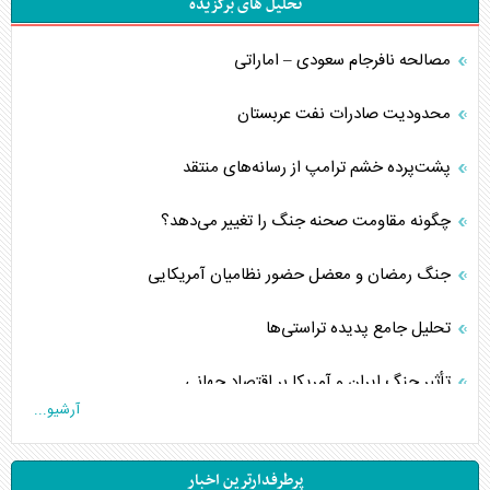
تحلیل های برگزیده
مصالحه نافرجام سعودی – اماراتی
محدودیت صادرات نفت عربستان
پشت‌پرده خشم ترامپ از رسانه‌های منتقد
چگونه مقاومت صحنه جنگ را تغییر می‌دهد؟
جنگ رمضان و معضل حضور نظامیان آمریکایی
تحلیل جامع پدیده تراستی‌ها
تأثیر جنگ ایران و آمریکا بر اقتصاد جهانی
آرشیو...
تخریب پل‌ها در اوکراین و فروپاشی روایت دوگانه غرب
پرطرفدارترین اخبار
اربعین، کابوس مشترک تل‌آویو-واشنگتن