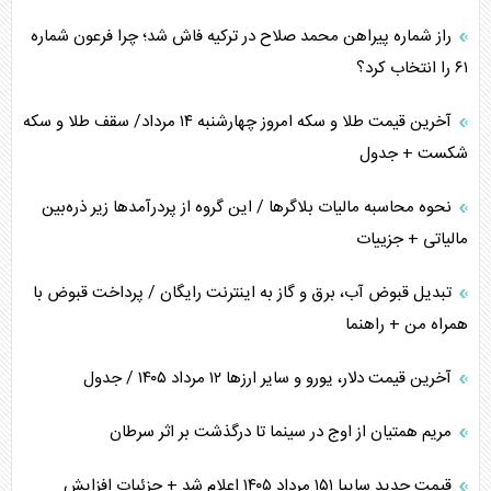
راز شماره پیراهن محمد صلاح در ترکیه فاش شد؛ چرا فرعون شماره
خطای راهبردی ترامپ مقابل برزیل
۶۱ را انتخاب کرد؟
متن و حاشیه سفر نتانیاهو به آمریکا
آخرین قیمت طلا و سکه امروز چهارشنبه ۱۴ مرداد/ سقف طلا و سکه
شکست + جدول
نحوه محاسبه مالیات بلاگر‌ها / این گروه از پردرآمد‌ها زیر ذره‌بین
مالیاتی + جزییات
تبدیل قبوض آب، برق و گاز به اینترنت رایگان / پرداخت قبوض با
همراه من + راهنما
آخرین قیمت دلار، یورو و سایر ارز‌ها ۱۲ مرداد ۱۴۰۵ / جدول
مریم همتیان از اوج در سینما تا درگذشت بر اثر سرطان
قیمت جدید سایپا ۱۵۱ مرداد ۱۴۰۵ اعلام شد + جزئیات افزایش