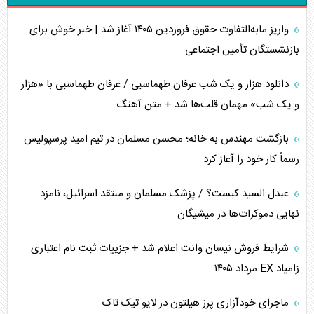
واریز مابه‌التفاوت حقوق فروردین ۱۴۰۵ آغاز شد | خبر خوش برای
برنامه هفتم توسعه در نقطه کور سیاستگذاری
بازنشستگان تأمین اجتماعی
کنوانسیون دریای خزر در راستای منافع ملی است؟
دانلود هزار و یک شب عرفان طهماسبی / عرفان طهماسبی با «هزار
اوکراین بازوی مخرب آمریکا در غرب آسیا
و یک شب» مهمان قلب‌ها شد + متن آهنگ
اهمیت راهبردی اردن برای آمریکا
بازگشت مهندس به خانه؛ محسن مسلمان در تیم امید پرسپولیس
رسماً کار خود را آغاز کرد
پیام، ظرفیت بالفعل‌نشده تجارت ایران
عبدل السید کیست؟ / پزشک مسلمان و منتقد اسرائیل، نامزد
همسویی عربستان با سنتکام علیه متحدان ایران
نهایی دموکرات‌ها در میشیگان
ترامپ و توهم خلع سلاح حماس
شرایط فروش نیسان وانت اعلام شد + جزییات ثبت نام اعتباری
زامیاد EX مرداد ۱۴۰۵
چرا کویت به دنبال شریک امنیتی جدید است؟
ماجرای خودآزاری پرز هیلتون در لایو تیک تاک
اعتراف غرب به قدرت ایران در تثبیت معادلات