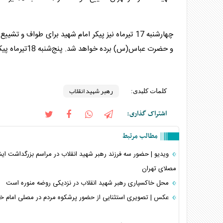
چهارشنبه 17 تیرماه نیز پیکر امام شهید برای طواف
و حضرت عباس(س) برده خواهد شد. پنج‌شنبه 18تیرماه پیکر مطهر امام شهید امت در حرم امام رضا(ع) تدفین خواهد شد./تسنیم
رهبر شهید انقلاب
کلمات کلیدی:
اشتراک گذاری:
مطالب مرتبط
ویدیو | حضور سه فرزند رهبر شهید انقلاب در مراسم بزرگداشت ایش
مصلای تهران
محل خاکسپاری رهبر شهید انقلاب در نزدیکی روضه منوره است
عکس | تصویری استثنایی از حضور پرشکوه مردم در مصلی امام خم