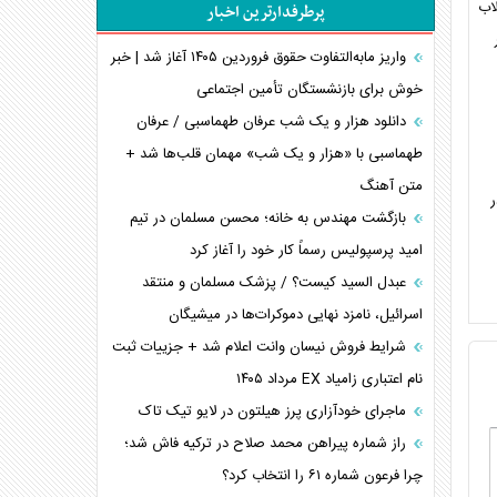
اب
پرطرفدارترین اخبار
پیام، ظرفیت بالفعل‌نشده تجارت ایران
همسویی عربستان با سنتکام علیه متحدان ایران
واریز مابه‌التفاوت حقوق فروردین ۱۴۰۵ آغاز شد | خبر
ترامپ و توهم خلع سلاح حماس
خوش برای بازنشستگان تأمین اجتماعی
چرا کویت به دنبال شریک امنیتی جدید است؟
دانلود هزار و یک شب عرفان طهماسبی / عرفان
اعتراف غرب به قدرت ایران در تثبیت معادلات
طهماسبی با «هزار و یک شب» مهمان قلب‌ها شد +
متن آهنگ
خطای راهبردی ترامپ مقابل برزیل
ابی در
متن و حاشیه سفر نتانیاهو به آمریکا
بازگشت مهندس به خانه؛ محسن مسلمان در تیم
امید پرسپولیس رسماً کار خود را آغاز کرد
عبدل السید کیست؟ / پزشک مسلمان و منتقد
اسرائیل، نامزد نهایی دموکرات‌ها در میشیگان
شرایط فروش نیسان وانت اعلام شد + جزییات ثبت
نام اعتباری زامیاد EX مرداد ۱۴۰۵
ماجرای خودآزاری پرز هیلتون در لایو تیک تاک
راز شماره پیراهن محمد صلاح در ترکیه فاش شد؛
چرا فرعون شماره ۶۱ را انتخاب کرد؟