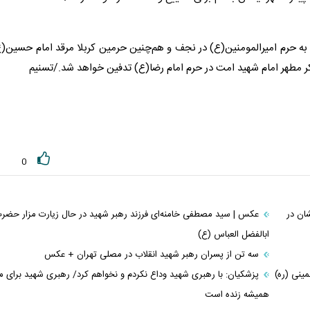
 و تشییع به حرم امیرالمومنین(ع) در نجف و هم‌چنین حرمین کربلا مرقد امام حسین(
0
ان در
عکس | سید مصطفی خامنه‌ای فرزند رهبر شهید در حال زیارت مزار حضر
ابالفضل العباس (ع)
سه تن از پسران رهبر شهید انقلاب در مصلی تهران + عکس
ینی (ره)
پزشکیان: با رهبری شهید وداع نکردم و نخواهم کرد/ رهبری شهید برای 
همیشه زنده است