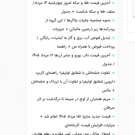
آخرین قیمت طلا و سکه امروز چهارشنبه ۱۴ مرداد/
سقف طلا و سکه شکست + جدول
نحوه محاسبه مالیات بلاگر‌ها / این گروه از
پردرآمد‌ها زیر ذره‌بین مالیاتی + جزییات
تبدیل قبوض آب، برق و گاز به اینترنت رایگان /
پرداخت قبوض با همراه من + راهنما
آخرین قیمت دلار، یورو و سایر ارز‌ها ۱۲ مرداد ۱۴۰۵
/ جدول
تفاوت خشخاش با شقایق اولیفرا؛ راهنمای کاربرد
دارویی شقایق اولیفرا و تفاوت آن با تریاک و خشخاش
+ عکس
مریم همتیان از اوج در سینما تا درگذشت بر اثر
سرطان
قیمت جدید سایپا ۱۵۱ مرداد ۱۴۰۵ اعلام شد +
جزئیات افزایش قیمت کارخانه‌ای
انحلال ماکان بند؛ جدایی امیر مقاره و رهام هادیان