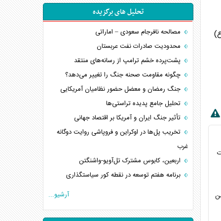
تحلیل های برگزیده
مصالحه نافرجام سعودی – اماراتی
ع)
محدودیت صادرات نفت عربستان
پشت‌پرده خشم ترامپ از رسانه‌های منتقد
چگونه مقاومت صحنه جنگ را تغییر می‌دهد؟
جنگ رمضان و معضل حضور نظامیان آمریکایی
تحلیل جامع پدیده تراستی‌ها
تأثیر جنگ ایران و آمریکا بر اقتصاد جهانی
تخریب پل‌ها در اوکراین و فروپاشی روایت دوگانه
غرب
ت
اربعین، کابوس مشترک تل‌آویو-واشنگتن
برنامه هفتم توسعه در نقطه کور سیاستگذاری
کنوانسیون دریای خزر در راستای منافع ملی است؟
آرشیو...
من
اوکراین بازوی مخرب آمریکا در غرب آسیا
اهمیت راهبردی اردن برای آمریکا