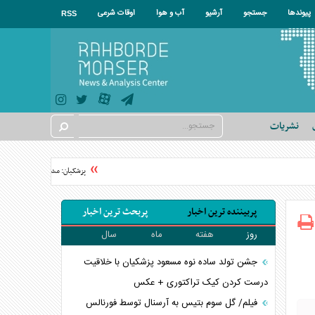
پیوندها
جستجو
آرشیو
آب و هوا
اوقات شرعی
RSS
نشریات
پزشکیان: مشروطه نقطه عطف بیدار
پربیننده ترین اخبار
پربحث ترین اخبار
روز
هفته
ماه
سال
جشن تولد ساده نوه مسعود پزشکیان با خلاقیت
درست کردن کیک تراکتوری + عکس
فیلم/ گل سوم بتیس به آرسنال توسط فورنالس