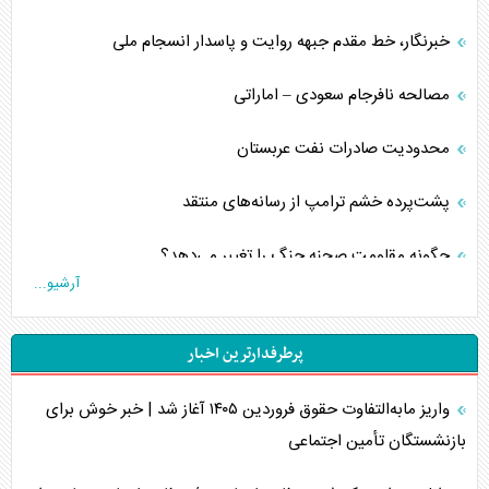
خبرنگار، خط مقدم جبهه روایت و پاسدار انسجام ملی
مصالحه نافرجام سعودی – اماراتی
محدودیت صادرات نفت عربستان
پشت‌پرده خشم ترامپ از رسانه‌های منتقد
چگونه مقاومت صحنه جنگ را تغییر می‌دهد؟
آرشیو...
جنگ رمضان و معضل حضور نظامیان آمریکایی
پرطرفدارترین اخبار
تحلیل جامع پدیده تراستی‌ها
واریز مابه‌التفاوت حقوق فروردین ۱۴۰۵ آغاز شد | خبر خوش برای
تأثیر جنگ ایران و آمریکا بر اقتصاد جهانی
بازنشستگان تأمین اجتماعی
تخریب پل‌ها در اوکراین و فروپاشی روایت دوگانه غرب