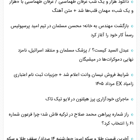
دانلود هزار و یک شب عرفان طهماسبی / عرفان طهماسبی با «هزار
اربعین، کابوس مشترک تل‌آویو-واشنگتن
و یک شب» مهمان قلب‌ها شد + متن آهنگ
برنامه هفتم توسعه در نقطه کور سیاستگذاری
بازگشت مهندس به خانه؛ محسن مسلمان در تیم امید پرسپولیس
رسماً کار خود را آغاز کرد
کنوانسیون دریای خزر در راستای منافع ملی است؟
عبدل السید کیست؟ / پزشک مسلمان و منتقد اسرائیل، نامزد
اوکراین بازوی مخرب آمریکا در غرب آسیا
نهایی دموکرات‌ها در میشیگان
اهمیت راهبردی اردن برای آمریکا
شرایط فروش نیسان وانت اعلام شد + جزییات ثبت نام اعتباری
زامیاد EX مرداد ۱۴۰۵
پیام، ظرفیت بالفعل‌نشده تجارت ایران
ماجرای خودآزاری پرز هیلتون در لایو تیک تاک
همسویی عربستان با سنتکام علیه متحدان ایران
راز شماره پیراهن محمد صلاح در ترکیه فاش شد؛ چرا فرعون شماره
ترامپ و توهم خلع سلاح حماس
۶۱ را انتخاب کرد؟
چرا کویت به دنبال شریک امنیتی جدید است؟
آخرین قیمت طلا و سکه امروز چهارشنبه ۱۴ مرداد/ سقف طلا و سکه