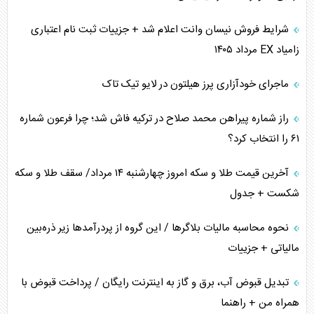
ترامپ و توهم خلع سلاح حماس
شرایط فروش نیسان وانت اعلام شد + جزییات ثبت نام اعتباری
زامیاد EX مرداد ۱۴۰۵
چرا کویت به دنبال شریک امنیتی جدید است؟
ماجرای خودآزاری پرز هیلتون در لایو تیک تاک
اعتراف غرب به قدرت ایران در تثبیت معادلات
راز شماره پیراهن محمد صلاح در ترکیه فاش شد؛ چرا فرعون شماره
خطای راهبردی ترامپ مقابل برزیل
۶۱ را انتخاب کرد؟
متن و حاشیه سفر نتانیاهو به آمریکا
آخرین قیمت طلا و سکه امروز چهارشنبه ۱۴ مرداد/ سقف طلا و سکه
شکست + جدول
نحوه محاسبه مالیات بلاگر‌ها / این گروه از پردرآمد‌ها زیر ذره‌بین
مالیاتی + جزییات
تبدیل قبوض آب، برق و گاز به اینترنت رایگان / پرداخت قبوض با
همراه من + راهنما