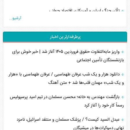
تأثیر جنگ ایران و آمریکا بر اقتصاد جهانی
آرشیو...
تخریب پل‌ها در اوکراین و فروپاشی روایت دوگانه غرب
پرطرفدارترین اخبار
اربعین، کابوس مشترک تل‌آویو-واشنگتن
واریز مابه‌التفاوت حقوق فروردین ۱۴۰۵ آغاز شد | خبر خوش برای
برنامه هفتم توسعه در نقطه کور سیاستگذاری
بازنشستگان تأمین اجتماعی
کنوانسیون دریای خزر در راستای منافع ملی است؟
دانلود هزار و یک شب عرفان طهماسبی / عرفان طهماسبی با «هزار
اوکراین بازوی مخرب آمریکا در غرب آسیا
و یک شب» مهمان قلب‌ها شد + متن آهنگ
اهمیت راهبردی اردن برای آمریکا
بازگشت مهندس به خانه؛ محسن مسلمان در تیم امید پرسپولیس
رسماً کار خود را آغاز کرد
پیام، ظرفیت بالفعل‌نشده تجارت ایران
عبدل السید کیست؟ / پزشک مسلمان و منتقد اسرائیل، نامزد
همسویی عربستان با سنتکام علیه متحدان ایران
نهایی دموکرات‌ها در میشیگان