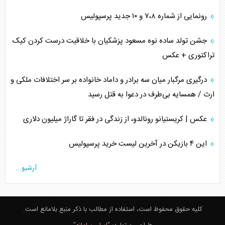
رونمایی از شماره ۷،۸ و ۱۰ جدید پرسپولیس
جشن تولد ساده نوه مسعود پزشکیان با خلاقیت درست کردن کیک
تراکتوری + عکس
درگیری مرگبار میان سه برادر و داماد خانواده بر سر اختلافات ملکی و
ارث / همسایه بی‌طرف در دعوا به قتل رسید
عکس | کریستیانو رونالدو، از زندگی در فقر تا گاراژ میلیون دلاری
این ۴ بازیکن در آخرین لیست خرید پرسپولیس
آرشیو...
کلیه حقوق محفوظ است، استفاده از مطالب با ذکر منبع بلامانع است.