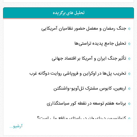
تحلیل های برگزیده
جنگ رمضان و معضل حضور نظامیان آمریکایی
تحلیل جامع پدیده تراستی‌ها
تأثیر جنگ ایران و آمریکا بر اقتصاد جهانی
تخریب پل‌ها در اوکراین و فروپاشی روایت دوگانه غرب
اربعین، کابوس مشترک تل‌آویو-واشنگتن
برنامه هفتم توسعه در نقطه کور سیاستگذاری
کنوانسیون دریای خزر در راستای منافع ملی است؟
آرشیو...
اوکراین بازوی مخرب آمریکا در غرب آسیا