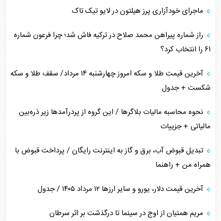
ماجرای خودآزاری پرز هیلتون در لایو تیک تاک
فضای مجازی، چالش تربیتی خانواده‌ها
راز شماره پیراهن محمد صلاح در ترکیه فاش شد؛ چرا فرعون شماره
پیامدهای خطرناک حمله اوکراین به کشتی ایرانی
۶۱ را انتخاب کرد؟
تجارت خارجی، تحریم و محاصره
آخرین قیمت طلا و سکه امروز چهارشنبه ۱۴ مرداد/ سقف طلا و سکه
شکست + جدول
نحوه محاسبه مالیات بلاگر‌ها / این گروه از پردرآمد‌ها زیر ذره‌بین
مالیاتی + جزییات
تبدیل قبوض آب، برق و گاز به اینترنت رایگان / پرداخت قبوض با
همراه من + راهنما
آخرین قیمت دلار، یورو و سایر ارز‌ها ۱۲ مرداد ۱۴۰۵ / جدول
مریم همتیان از اوج در سینما تا درگذشت بر اثر سرطان