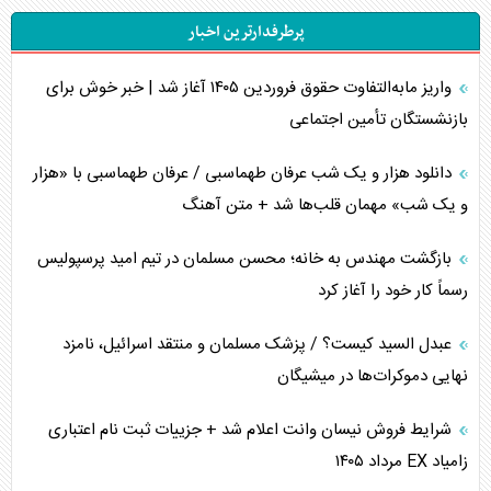
پرطرفدارترین اخبار
اهمیت راهبردی اردن برای آمریکا
واریز مابه‌التفاوت حقوق فروردین ۱۴۰۵ آغاز شد | خبر خوش برای
پیام، ظرفیت بالفعل‌نشده تجارت ایران
بازنشستگان تأمین اجتماعی
همسویی عربستان با سنتکام علیه متحدان ایران
دانلود هزار و یک شب عرفان طهماسبی / عرفان طهماسبی با «هزار
ترامپ و توهم خلع سلاح حماس
و یک شب» مهمان قلب‌ها شد + متن آهنگ
چرا کویت به دنبال شریک امنیتی جدید است؟
بازگشت مهندس به خانه؛ محسن مسلمان در تیم امید پرسپولیس
رسماً کار خود را آغاز کرد
اعتراف غرب به قدرت ایران در تثبیت معادلات
عبدل السید کیست؟ / پزشک مسلمان و منتقد اسرائیل، نامزد
خطای راهبردی ترامپ مقابل برزیل
نهایی دموکرات‌ها در میشیگان
متن و حاشیه سفر نتانیاهو به آمریکا
شرایط فروش نیسان وانت اعلام شد + جزییات ثبت نام اعتباری
زامیاد EX مرداد ۱۴۰۵
نقش راهبردی ایران در دیپلماسی غذایی جهان