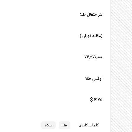
هر مثقال
طلا
(مظنه تهران)
۷۶,۲۷۰,۰۰۰
اونس
طلا
۴۱۷۵ $
طلا
سکه
کلمات کلیدی: