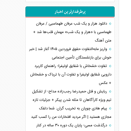
انصارالله و تثبیت معادله «محاصره برابر محاصره»
پرطرفدارترین اخبار
خبرنگار، خط مقدم جبهه روایت و پاسدار انسجام
ملی
دانلود هزار و یک شب عرفان طهماسبی / عرفان
مصالحه نافرجام سعودی – اماراتی
طهماسبی با «هزار و یک شب» مهمان قلب‌ها شد +
متن آهنگ
محدودیت صادرات نفت عربستان
پشت‌پرده خشم ترامپ از رسانه‌های منتقد
واریز مابه‌التفاوت حقوق فروردین ۱۴۰۵ آغاز شد | خبر
خوش برای بازنشستگان تأمین اجتماعی
چگونه مقاومت صحنه جنگ را تغییر می‌دهد؟
جنگ رمضان و معضل حضور نظامیان آمریکایی
تفاوت خشخاش با شقایق اولیفرا؛ راهنمای کاربرد
تحلیل جامع پدیده تراستی‌ها
دارویی شقایق اولیفرا و تفاوت آن با تریاک و خشخاش
+ عکس
تأثیر جنگ ایران و آمریکا بر اقتصاد جهانی
تخریب پل‌ها در اوکراین و فروپاشی روایت دوگانه
ربایش و قتل حمیدرضا رجب‌زاده مداح؛ از تشکیل
غرب
تیم ویژه کارآگاهان تا مثله شدن پیکر + جزئیات تازه
اربعین، کابوس مشترک تل‌آویو-واشنگتن
پیام هادی چوپان به تخریب گران: شما دلقک
مجازی هستید | اگر مردید افتخارات من را کسب کنید
درگذشت مسی؛ پایان یک دوره ۳۰ ساله در کنار