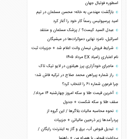
اسطوره فوتبال جهان
بازگشت مهندس به خانه؛ محسن مسلمان در تیم
امید پرسپولیس رسماً کار خود را آغاز کرد
عبدل السید کیست؟ / پزشک مسلمان و منتقد
اسرائیل، نامزد نهایی دموکرات‌ها در میشیگان
شرایط فروش نیسان وانت اعلام شد + جزییات ثبت
نام اعتباری زامیاد EX مرداد ۱۴۰۵
ماجرای خودآزاری پرز هیلتون در لایو تیک تاک
راز شماره پیراهن محمد صلاح در ترکیه فاش شد؛
چرا فرعون شماره ۶۱ را انتخاب کرد؟
آخرین قیمت طلا و سکه امروز چهارشنبه ۱۴ مرداد/
سقف طلا و سکه شکست + جدول
نحوه محاسبه مالیات بلاگر‌ها / این گروه از
پردرآمد‌ها زیر ذره‌بین مالیاتی + جزییات
تبدیل قبوض آب، برق و گاز به اینترنت رایگان /
پرداخت قبوض با همراه من + راهنما