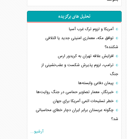
تحلیل های برگزیده
آمریکا و لزوم ترک غرب آسیا
توافق مکه، معماری امنیتی جدید یا ائتلافی
شکننده؟
افزایش علاقه تهران به کریدور ارس
ترامپ، لزوم پذیرش شکست و عقب‌نشینی از
جنگ
پیمان دفاعی‌ وابسته‌ها
خبرنگار، معمار تصاویر حماسی در جنگ روایت‌ها
خطر تسلیحات اتمی آمریکا برای جهان
چگونه عربستان برابر ایران دچار خطای محاسباتی
شد؟
جاده ابریشم فضایی/ نفوذ راهبردی و فرازمینی
آرشیو...
چین