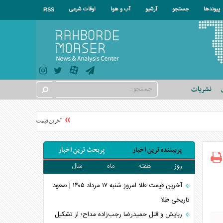
پیوندها
جستجو
آرشیو
آب و هوا
اوقات شرعی
RSS
نشریات
آخرین قیمت جدید گوشت قرمز امروز ۱۸ مرداد ۱۴۰۵/ گوشت خورشتی کیلویی چند
پربیننده ترین اخبار
پربحث ترین اخبار
روز
هفته
ماه
سال
آخرین قیمت طلا امروز شنبه ۱۷ مرداد ۱۴۰۵ | صعود
تاریخی طلا
ربایش و قتل حمیدرضا رجب‌زاده مداح؛ از تشکیل