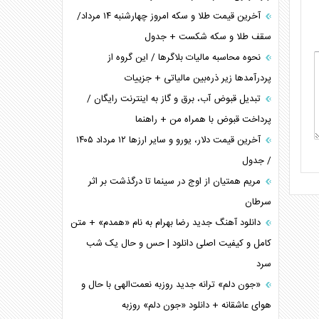
آخرین قیمت طلا و سکه امروز چهارشنبه ۱۴ مرداد/
سقف طلا و سکه شکست + جدول
نحوه محاسبه مالیات بلاگر‌ها / این گروه از
پردرآمد‌ها زیر ذره‌بین مالیاتی + جزییات
تبدیل قبوض آب، برق و گاز به اینترنت رایگان /
پرداخت قبوض با همراه من + راهنما
آخرین قیمت دلار، یورو و سایر ارز‌ها ۱۲ مرداد ۱۴۰۵
/ جدول
مریم همتیان از اوج در سینما تا درگذشت بر اثر
سرطان
دانلود آهنگ جدید رضا بهرام به نام «همدم» + متن
کامل و کیفیت اصلی دانلود | حس و حال یک شب
سرد
«جون دلم» ترانه جدید روزبه نعمت‌الهی با حال و
هوای عاشقانه + دانلود «جون دلم» روزبه