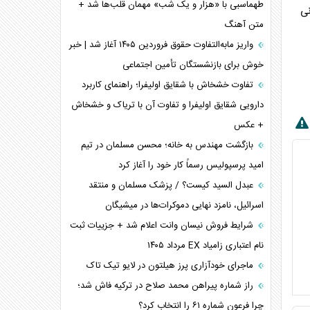
طهماسبی با «هزار و یک شب» مهمان قلب‌ها شد +
نی
متن آهنگ
واریز مابه‌التفاوت حقوق فروردین ۱۴۰۵ آغاز شد | خبر
خوش برای بازنشستگان تأمین اجتماعی
تفاوت خشخاش با شقایق اولیفرا؛ راهنمای کاربرد
دارویی شقایق اولیفرا و تفاوت آن با تریاک و خشخاش
+ عکس
بازگشت مهندس به خانه؛ محسن مسلمان در تیم
امید پرسپولیس رسماً کار خود را آغاز کرد
عبدل السید کیست؟ / پزشک مسلمان و منتقد
اسرائیل، نامزد نهایی دموکرات‌ها در میشیگان
شرایط فروش نیسان وانت اعلام شد + جزییات ثبت
نام اعتباری زامیاد EX مرداد ۱۴۰۵
ماجرای خودآزاری پرز هیلتون در لایو تیک تاک
راز شماره پیراهن محمد صلاح در ترکیه فاش شد؛
چرا فرعون شماره ۶۱ را انتخاب کرد؟