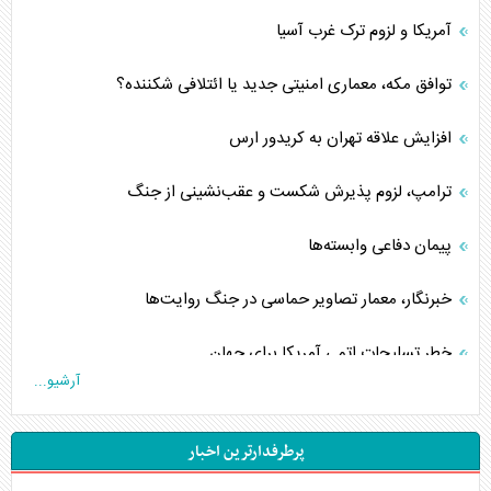
آمریکا و لزوم ترک غرب آسیا
توافق مکه، معماری امنیتی جدید یا ائتلافی شکننده؟
افزایش علاقه تهران به کریدور ارس
ترامپ، لزوم پذیرش شکست و عقب‌نشینی از جنگ
پیمان دفاعی‌ وابسته‌ها
خبرنگار، معمار تصاویر حماسی در جنگ روایت‌ها
خطر تسلیحات اتمی آمریکا برای جهان
آرشیو...
چگونه عربستان برابر ایران دچار خطای محاسباتی شد؟
پرطرفدارترین اخبار
جاده ابریشم فضایی/ نفوذ راهبردی و فرازمینی چین