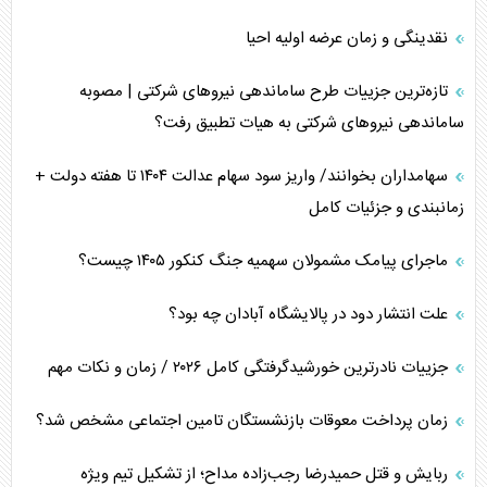
تخریب پل‌ها در اوکراین و فروپاشی روایت دوگانه غرب
نقدینگی و زمان عرضه اولیه احیا
اربعین، کابوس مشترک تل‌آویو-واشنگتن
تازه‌ترین جزییات طرح ساماندهی نیرو‌های شرکتی | مصوبه
ساماندهی نیرو‌های شرکتی به هیات تطبیق رفت؟
سهامداران بخوانند/ واریز سود سهام عدالت ۱۴۰۴ تا هفته دولت +
زمانبندی و جزئیات کامل
ماجرای پیامک مشمولان سهمیه جنگ کنکور ۱۴۰۵ چیست؟
علت انتشار دود در پالایشگاه آبادان چه بود؟
جزییات نادرترین خورشیدگرفتگی کامل ۲۰۲۶ / زمان و نکات مهم
زمان پرداخت معوقات بازنشستگان تامین اجتماعی مشخص شد؟
ربایش و قتل حمیدرضا رجب‌زاده مداح؛ از تشکیل تیم ویژه