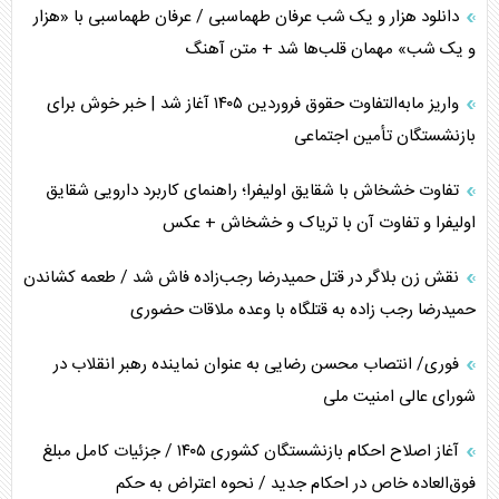
دانلود هزار و یک شب عرفان طهماسبی / عرفان طهماسبی با «هزار
انصارالله و تثبیت معادله «محاصره برابر محاصره»
و یک شب» مهمان قلب‌ها شد + متن آهنگ
خبرنگار، خط مقدم جبهه روایت و پاسدار انسجام ملی
واریز مابه‌التفاوت حقوق فروردین ۱۴۰۵ آغاز شد | خبر خوش برای
مصالحه نافرجام سعودی – اماراتی
بازنشستگان تأمین اجتماعی
محدودیت صادرات نفت عربستان
تفاوت خشخاش با شقایق اولیفرا؛ راهنمای کاربرد دارویی شقایق
اولیفرا و تفاوت آن با تریاک و خشخاش + عکس
پشت‌پرده خشم ترامپ از رسانه‌های منتقد
نقش زن بلاگر در قتل حمیدرضا رجب‌زاده فاش شد / طعمه کشاندن
چگونه مقاومت صحنه جنگ را تغییر می‌دهد؟
حمیدرضا رجب زاده به قتلگاه با وعده ملاقات حضوری
جنگ رمضان و معضل حضور نظامیان آمریکایی
فوری/ انتصاب محسن رضایی به عنوان نماینده رهبر انقلاب در
شورای عالی امنیت ملی
تحلیل جامع پدیده تراستی‌ها
آغاز اصلاح احکام بازنشستگان کشوری ۱۴۰۵ / جزئیات کامل مبلغ
تأثیر جنگ ایران و آمریکا بر اقتصاد جهانی
فوق‌العاده خاص در احکام جدید / نحوه اعتراض به حکم