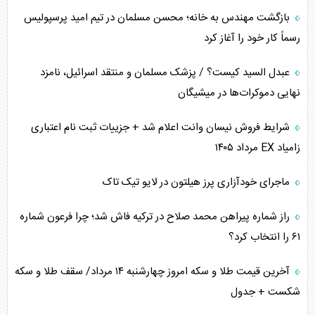
برنامه هفتم توسعه در نقطه کور سیاستگذاری
بازگشت مهندس به خانه؛ محسن مسلمان در تیم امید پرسپولیس
رسماً کار خود را آغاز کرد
کنوانسیون دریای خزر در راستای منافع ملی است؟
عبدل السید کیست؟ / پزشک مسلمان و منتقد اسرائیل، نامزد
اوکراین بازوی مخرب آمریکا در غرب آسیا
نهایی دموکرات‌ها در میشیگان
اهمیت راهبردی اردن برای آمریکا
شرایط فروش نیسان وانت اعلام شد + جزییات ثبت نام اعتباری
زامیاد EX مرداد ۱۴۰۵
پیام، ظرفیت بالفعل‌نشده تجارت ایران
ماجرای خودآزاری پرز هیلتون در لایو تیک تاک
همسویی عربستان با سنتکام علیه متحدان ایران
راز شماره پیراهن محمد صلاح در ترکیه فاش شد؛ چرا فرعون شماره
ترامپ و توهم خلع سلاح حماس
۶۱ را انتخاب کرد؟
چرا کویت به دنبال شریک امنیتی جدید است؟
آخرین قیمت طلا و سکه امروز چهارشنبه ۱۴ مرداد/ سقف طلا و سکه
شکست + جدول