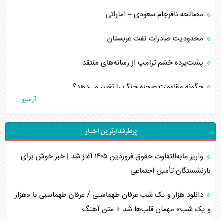
مصالحه نافرجام سعودی – اماراتی
محدودیت صادرات نفت عربستان
پشت‌پرده خشم ترامپ از رسانه‌های منتقد
چگونه مقاومت صحنه جنگ را تغییر می‌دهد؟
آرشیو...
جنگ رمضان و معضل حضور نظامیان آمریکایی
پرطرفدارترین اخبار
تحلیل جامع پدیده تراستی‌ها
واریز مابه‌التفاوت حقوق فروردین ۱۴۰۵ آغاز شد | خبر خوش برای
تأثیر جنگ ایران و آمریکا بر اقتصاد جهانی
بازنشستگان تأمین اجتماعی
تخریب پل‌ها در اوکراین و فروپاشی روایت دوگانه غرب
دانلود هزار و یک شب عرفان طهماسبی / عرفان طهماسبی با «هزار
اربعین، کابوس مشترک تل‌آویو-واشنگتن
و یک شب» مهمان قلب‌ها شد + متن آهنگ