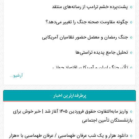
پشت‌پرده خشم ترامپ از رسانه‌های منتقد
چگونه مقاومت صحنه جنگ را تغییر می‌دهد؟
جنگ رمضان و معضل حضور نظامیان آمریکایی
تحلیل جامع پدیده تراستی‌ها
تأثیر جنگ ایران و آمریکا بر اقتصاد جهانی
آرشیو...
تخریب پل‌ها در اوکراین و فروپاشی روایت دوگانه غرب
پرطرفدارترین اخبار
اربعین، کابوس مشترک تل‌آویو-واشنگتن
واریز مابه‌التفاوت حقوق فروردین ۱۴۰۵ آغاز شد | خبر خوش برای
برنامه هفتم توسعه در نقطه کور سیاستگذاری
بازنشستگان تأمین اجتماعی
کنوانسیون دریای خزر در راستای منافع ملی است؟
دانلود هزار و یک شب عرفان طهماسبی / عرفان طهماسبی با «هزار