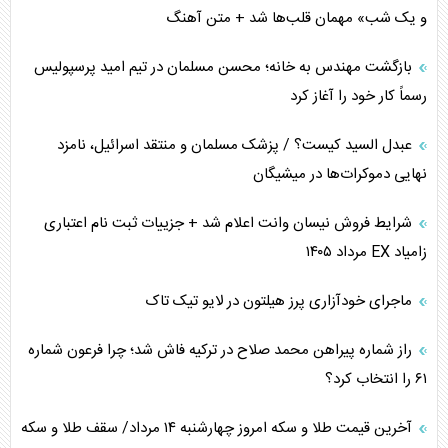
اوکراین بازوی مخرب آمریکا در غرب آسیا
و یک شب» مهمان قلب‌ها شد + متن آهنگ
اهمیت راهبردی اردن برای آمریکا
بازگشت مهندس به خانه؛ محسن مسلمان در تیم امید پرسپولیس
رسماً کار خود را آغاز کرد
پیام، ظرفیت بالفعل‌نشده تجارت ایران
عبدل السید کیست؟ / پزشک مسلمان و منتقد اسرائیل، نامزد
همسویی عربستان با سنتکام علیه متحدان ایران
نهایی دموکرات‌ها در میشیگان
ترامپ و توهم خلع سلاح حماس
شرایط فروش نیسان وانت اعلام شد + جزییات ثبت نام اعتباری
زامیاد EX مرداد ۱۴۰۵
چرا کویت به دنبال شریک امنیتی جدید است؟
ماجرای خودآزاری پرز هیلتون در لایو تیک تاک
اعتراف غرب به قدرت ایران در تثبیت معادلات
راز شماره پیراهن محمد صلاح در ترکیه فاش شد؛ چرا فرعون شماره
خطای راهبردی ترامپ مقابل برزیل
۶۱ را انتخاب کرد؟
متن و حاشیه سفر نتانیاهو به آمریکا
آخرین قیمت طلا و سکه امروز چهارشنبه ۱۴ مرداد/ سقف طلا و سکه