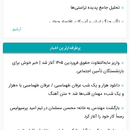
تحلیل جامع پدیده تراستی‌ها
تأثیر جنگ ایران و آمریکا بر اقتصاد جهانی
آرشیو...
تخریب پل‌ها در اوکراین و فروپاشی روایت دوگانه غرب
پرطرفدارترین اخبار
اربعین، کابوس مشترک تل‌آویو-واشنگتن
واریز مابه‌التفاوت حقوق فروردین ۱۴۰۵ آغاز شد | خبر خوش برای
برنامه هفتم توسعه در نقطه کور سیاستگذاری
بازنشستگان تأمین اجتماعی
کنوانسیون دریای خزر در راستای منافع ملی است؟
دانلود هزار و یک شب عرفان طهماسبی / عرفان طهماسبی با «هزار
اوکراین بازوی مخرب آمریکا در غرب آسیا
و یک شب» مهمان قلب‌ها شد + متن آهنگ
اهمیت راهبردی اردن برای آمریکا
بازگشت مهندس به خانه؛ محسن مسلمان در تیم امید پرسپولیس
رسماً کار خود را آغاز کرد
پیام، ظرفیت بالفعل‌نشده تجارت ایران