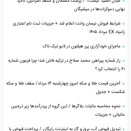
عبدل السید کیست؟ / پزشک مسلمان و منتقد اسرائیل، نامزد
همسویی عربستان با سنتکام علیه متحدان ایران
نهایی دموکرات‌ها در میشیگان
ترامپ و توهم خلع سلاح حماس
شرایط فروش نیسان وانت اعلام شد + جزییات ثبت نام اعتباری
زامیاد EX مرداد ۱۴۰۵
چرا کویت به دنبال شریک امنیتی جدید است؟
ماجرای خودآزاری پرز هیلتون در لایو تیک تاک
اعتراف غرب به قدرت ایران در تثبیت معادلات
راز شماره پیراهن محمد صلاح در ترکیه فاش شد؛ چرا فرعون شماره
خطای راهبردی ترامپ مقابل برزیل
۶۱ را انتخاب کرد؟
متن و حاشیه سفر نتانیاهو به آمریکا
آخرین قیمت طلا و سکه امروز چهارشنبه ۱۴ مرداد/ سقف طلا و سکه
شکست + جدول
نحوه محاسبه مالیات بلاگر‌ها / این گروه از پردرآمد‌ها زیر ذره‌بین
مالیاتی + جزییات
تبدیل قبوض آب، برق و گاز به اینترنت رایگان / پرداخت قبوض با