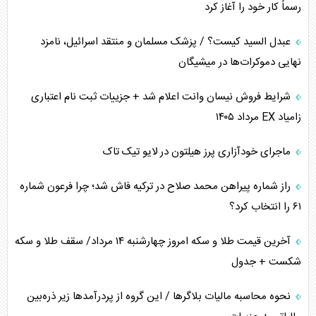
اربعین، کابوس مشترک تل‌آویو-واشنگتن
رسماً کار خود را آغاز کرد
عبدل السید کیست؟ / پزشک مسلمان و منتقد اسرائیل، نامزد
نهایی دموکرات‌ها در میشیگان
شرایط فروش نیسان وانت اعلام شد + جزییات ثبت نام اعتباری
زامیاد EX مرداد ۱۴۰۵
ماجرای خودآزاری پرز هیلتون در لایو تیک تاک
راز شماره پیراهن محمد صلاح در ترکیه فاش شد؛ چرا فرعون شماره
۶۱ را انتخاب کرد؟
آخرین قیمت طلا و سکه امروز چهارشنبه ۱۴ مرداد/ سقف طلا و سکه
شکست + جدول
نحوه محاسبه مالیات بلاگر‌ها / این گروه از پردرآمد‌ها زیر ذره‌بین