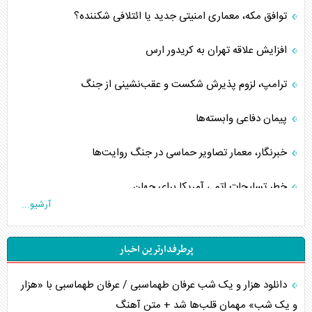
توافق مکه، معماری امنیتی جدید یا ائتلافی شکننده؟
افزایش علاقه تهران به کریدور ارس
ترامپ، لزوم پذیرش شکست و عقب‌نشینی از جنگ
پیمان دفاعی‌ وابسته‌ها
خبرنگار، معمار تصاویر حماسی در جنگ روایت‌ها
خطر تسلیحات اتمی آمریکا برای جهان
آرشیو...
چگونه عربستان برابر ایران دچار خطای محاسباتی شد؟
پرطرفدارترین اخبار
جاده ابریشم فضایی/ نفوذ راهبردی و فرازمینی چین
دانلود هزار و یک شب عرفان طهماسبی / عرفان طهماسبی با «هزار
انصارالله و تثبیت معادله «محاصره برابر محاصره»
و یک شب» مهمان قلب‌ها شد + متن آهنگ