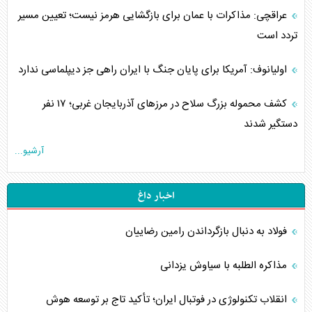
عراقچی: مذاکرات با عمان برای بازگشایی هرمز نیست؛ تعیین مسیر
تردد است
اولیانوف: آمریکا برای پایان جنگ با ایران راهی جز دیپلماسی ندارد
کشف محموله بزرگ سلاح در مرزهای آذربایجان غربی؛ ۱۷ نفر
دستگیر شدند
آرشیو...
اخبار داغ
فولاد به دنبال بازگرداندن رامین رضاییان
مذاکره الطلبه با سیاوش یزدانی
انقلاب تکنولوژی در فوتبال ایران؛ تأکید تاج بر توسعه هوش