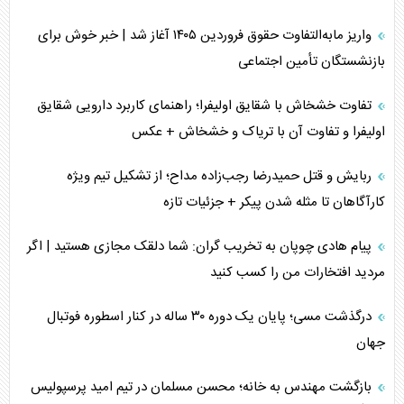
خبرنگار، خط مقدم جبهه روایت و پاسدار انسجام ملی
واریز مابه‌التفاوت حقوق فروردین ۱۴۰۵ آغاز شد | خبر خوش برای
مصالحه نافرجام سعودی – اماراتی
بازنشستگان تأمین اجتماعی
محدودیت صادرات نفت عربستان
تفاوت خشخاش با شقایق اولیفرا؛ راهنمای کاربرد دارویی شقایق
اولیفرا و تفاوت آن با تریاک و خشخاش + عکس
پشت‌پرده خشم ترامپ از رسانه‌های منتقد
ربایش و قتل حمیدرضا رجب‌زاده مداح؛ از تشکیل تیم ویژه
چگونه مقاومت صحنه جنگ را تغییر می‌دهد؟
کارآگاهان تا مثله شدن پیکر + جزئیات تازه
جنگ رمضان و معضل حضور نظامیان آمریکایی
پیام هادی چوپان به تخریب گران: شما دلقک مجازی هستید | اگر
مردید افتخارات من را کسب کنید
تحلیل جامع پدیده تراستی‌ها
درگذشت مسی؛ پایان یک دوره ۳۰ ساله در کنار اسطوره فوتبال
تأثیر جنگ ایران و آمریکا بر اقتصاد جهانی
جهان
تخریب پل‌ها در اوکراین و فروپاشی روایت دوگانه غرب
بازگشت مهندس به خانه؛ محسن مسلمان در تیم امید پرسپولیس