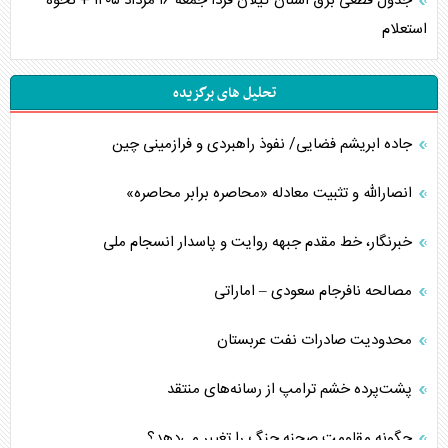
جدول قطعی برق استان گیلان فردا جمعه ۱۶ مرداد ۱۴۰۵ + نحوه
استعلام
تحلیل های برگزیده
جاده ابریشم فضایی/ نفوذ راهبردی و فرازمینی چین
انصارالله و تثبیت معادله «محاصره برابر محاصره»
خبرنگار، خط مقدم جبهه روایت و پاسدار انسجام ملی
مصالحه نافرجام سعودی – اماراتی
محدودیت صادرات نفت عربستان
پشت‌پرده خشم ترامپ از رسانه‌های منتقد
چگونه مقاومت صحنه جنگ را تغییر می‌دهد؟