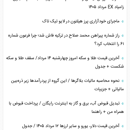
زامیاد EX مرداد ۱۴۰۵
پیام، ظرفیت بالفعل‌نشده تجارت ایران
ماجرای خودآزاری پرز هیلتون در لایو تیک تاک
همسویی عربستان با سنتکام علیه متحدان ایران
راز شماره پیراهن محمد صلاح در ترکیه فاش شد؛ چرا فرعون شماره
ترامپ و توهم خلع سلاح حماس
۶۱ را انتخاب کرد؟
چرا کویت به دنبال شریک امنیتی جدید است؟
آخرین قیمت طلا و سکه امروز چهارشنبه ۱۴ مرداد/ سقف طلا و سکه
شکست + جدول
نحوه محاسبه مالیات بلاگر‌ها / این گروه از پردرآمد‌ها زیر ذره‌بین
مالیاتی + جزییات
تبدیل قبوض آب، برق و گاز به اینترنت رایگان / پرداخت قبوض با
همراه من + راهنما
آخرین قیمت دلار، یورو و سایر ارز‌ها ۱۲ مرداد ۱۴۰۵ / جدول