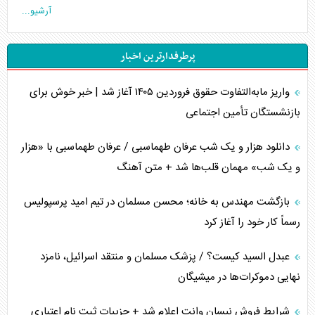
آرشیو...
جنگ رمضان و معضل حضور نظامیان آمریکایی
پرطرفدارترین اخبار
تحلیل جامع پدیده تراستی‌ها
واریز مابه‌التفاوت حقوق فروردین ۱۴۰۵ آغاز شد | خبر خوش برای
تأثیر جنگ ایران و آمریکا بر اقتصاد جهانی
بازنشستگان تأمین اجتماعی
تخریب پل‌ها در اوکراین و فروپاشی روایت دوگانه غرب
دانلود هزار و یک شب عرفان طهماسبی / عرفان طهماسبی با «هزار
اربعین، کابوس مشترک تل‌آویو-واشنگتن
و یک شب» مهمان قلب‌ها شد + متن آهنگ
برنامه هفتم توسعه در نقطه کور سیاستگذاری
بازگشت مهندس به خانه؛ محسن مسلمان در تیم امید پرسپولیس
رسماً کار خود را آغاز کرد
کنوانسیون دریای خزر در راستای منافع ملی است؟
عبدل السید کیست؟ / پزشک مسلمان و منتقد اسرائیل، نامزد
اوکراین بازوی مخرب آمریکا در غرب آسیا
نهایی دموکرات‌ها در میشیگان
اهمیت راهبردی اردن برای آمریکا
شرایط فروش نیسان وانت اعلام شد + جزییات ثبت نام اعتباری