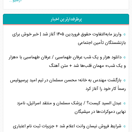
آرشیو...
تخریب پل‌ها در اوکراین و فروپاشی روایت دوگانه غرب
پرطرفدارترین اخبار
اربعین، کابوس مشترک تل‌آویو-واشنگتن
واریز مابه‌التفاوت حقوق فروردین ۱۴۰۵ آغاز شد | خبر خوش برای
برنامه هفتم توسعه در نقطه کور سیاستگذاری
بازنشستگان تأمین اجتماعی
کنوانسیون دریای خزر در راستای منافع ملی است؟
دانلود هزار و یک شب عرفان طهماسبی / عرفان طهماسبی با «هزار
اوکراین بازوی مخرب آمریکا در غرب آسیا
و یک شب» مهمان قلب‌ها شد + متن آهنگ
اهمیت راهبردی اردن برای آمریکا
بازگشت مهندس به خانه؛ محسن مسلمان در تیم امید پرسپولیس
رسماً کار خود را آغاز کرد
پیام، ظرفیت بالفعل‌نشده تجارت ایران
عبدل السید کیست؟ / پزشک مسلمان و منتقد اسرائیل، نامزد
همسویی عربستان با سنتکام علیه متحدان ایران
نهایی دموکرات‌ها در میشیگان
ترامپ و توهم خلع سلاح حماس
شرایط فروش نیسان وانت اعلام شد + جزییات ثبت نام اعتباری