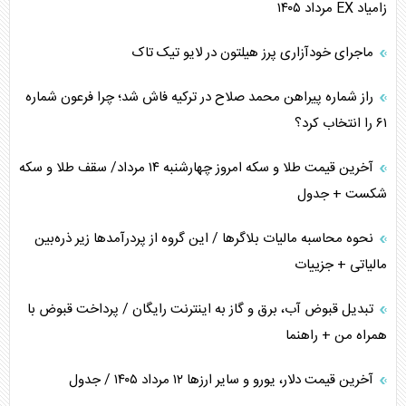
زامیاد EX مرداد ۱۴۰۵
چرا کویت به دنبال شریک امنیتی جدید است؟
ماجرای خودآزاری پرز هیلتون در لایو تیک تاک
اعتراف غرب به قدرت ایران در تثبیت معادلات
راز شماره پیراهن محمد صلاح در ترکیه فاش شد؛ چرا فرعون شماره
خطای راهبردی ترامپ مقابل برزیل
۶۱ را انتخاب کرد؟
متن و حاشیه سفر نتانیاهو به آمریکا
آخرین قیمت طلا و سکه امروز چهارشنبه ۱۴ مرداد/ سقف طلا و سکه
شکست + جدول
نحوه محاسبه مالیات بلاگر‌ها / این گروه از پردرآمد‌ها زیر ذره‌بین
مالیاتی + جزییات
تبدیل قبوض آب، برق و گاز به اینترنت رایگان / پرداخت قبوض با
همراه من + راهنما
آخرین قیمت دلار، یورو و سایر ارز‌ها ۱۲ مرداد ۱۴۰۵ / جدول