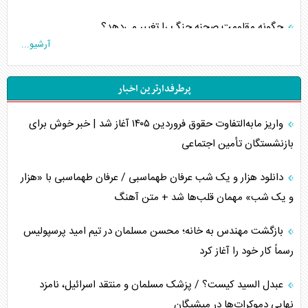
چگونه مقاومت صحنه جنگ را تغییر می‌دهد؟
آرشیو...
جنگ رمضان و معضل حضور نظامیان آمریکایی
پرطرفدارترین اخبار
تحلیل جامع پدیده تراستی‌ها
واریز مابه‌التفاوت حقوق فروردین ۱۴۰۵ آغاز شد | خبر خوش برای
تأثیر جنگ ایران و آمریکا بر اقتصاد جهانی
بازنشستگان تأمین اجتماعی
تخریب پل‌ها در اوکراین و فروپاشی روایت دوگانه غرب
دانلود هزار و یک شب عرفان طهماسبی / عرفان طهماسبی با «هزار
اربعین، کابوس مشترک تل‌آویو-واشنگتن
و یک شب» مهمان قلب‌ها شد + متن آهنگ
برنامه هفتم توسعه در نقطه کور سیاستگذاری
بازگشت مهندس به خانه؛ محسن مسلمان در تیم امید پرسپولیس
رسماً کار خود را آغاز کرد
کنوانسیون دریای خزر در راستای منافع ملی است؟
عبدل السید کیست؟ / پزشک مسلمان و منتقد اسرائیل، نامزد
اوکراین بازوی مخرب آمریکا در غرب آسیا
نهایی دموکرات‌ها در میشیگان