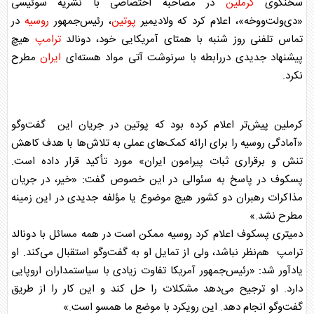
سخنگوی
کرملین
در مصاحبه اختصاصی با نشریه سوئیسی
«دی‌ولت‌ووخه»، اعلام کرد که ولادیمیر
پوتین
، رئیس‌جمهور
روسیه
در
تماس تلفنی روز شنبه با همتای آمریکایی خود، دونالد
ترامپ
هیچ
پیشنهاد جدیدی دررابطه با سرنوشت آتی مواد هسته‌ای
ایران
مطرح
نکرد.
کرملین
پیش‌تر اعلام کرده بود که
پوتین
در جریان این گفت‌وگو
«آمادگی
روسیه
را برای ارائه کمک‌های عملی به تلاش‌ها با هدف کاهش
تنش و برقراری ثبات پیرامون
ایران
» مورد تأکید قرار داده است.
پسکوف
در پاسخ به سئوالی در این خصوص گفت: «خیر، در جریان
مذاکرات رهبران دو کشور هیچ موضوع یا مؤلفه جدیدی در این زمینه
مطرح نشد.»
دمیتری
پسکوف
اعلام کرد
روسیه
ممکن است در همه مسائل با دونالد
ترامپ
هم‌نظر نباشد، ولی از تمایل او به گفت‌وگو استقبال می‌کند. او
یادآور شد: «رئیس‌جمهور آمریکا تفاوت زیادی با سیاستمداران اروپایی
دارد. او ترجیح می‌دهد مشکلات را حل کند و این کار را از طریق
گفت‌وگو انجام دهد. این رویکرد با موضع ما همسو است.»