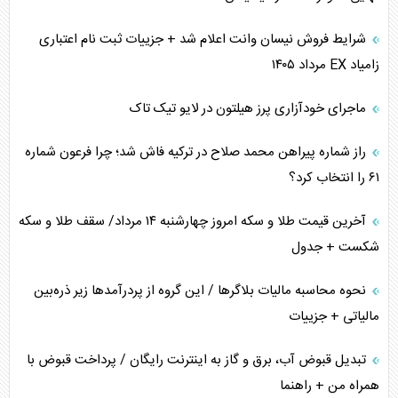
اهمیت راهبردی اردن برای آمریکا
شرایط فروش نیسان وانت اعلام شد + جزییات ثبت نام اعتباری
زامیاد EX مرداد ۱۴۰۵
پیام، ظرفیت بالفعل‌نشده تجارت ایران
ماجرای خودآزاری پرز هیلتون در لایو تیک تاک
همسویی عربستان با سنتکام علیه متحدان ایران
راز شماره پیراهن محمد صلاح در ترکیه فاش شد؛ چرا فرعون شماره
ترامپ و توهم خلع سلاح حماس
۶۱ را انتخاب کرد؟
چرا کویت به دنبال شریک امنیتی جدید است؟
آخرین قیمت طلا و سکه امروز چهارشنبه ۱۴ مرداد/ سقف طلا و سکه
شکست + جدول
نحوه محاسبه مالیات بلاگر‌ها / این گروه از پردرآمد‌ها زیر ذره‌بین
مالیاتی + جزییات
تبدیل قبوض آب، برق و گاز به اینترنت رایگان / پرداخت قبوض با
همراه من + راهنما