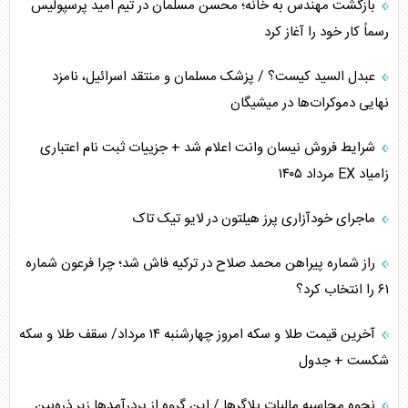
برنامه هفتم توسعه در نقطه کور سیاستگذاری
بازگشت مهندس به خانه؛ محسن مسلمان در تیم امید پرسپولیس
رسماً کار خود را آغاز کرد
کنوانسیون دریای خزر در راستای منافع ملی است؟
عبدل السید کیست؟ / پزشک مسلمان و منتقد اسرائیل، نامزد
اوکراین بازوی مخرب آمریکا در غرب آسیا
نهایی دموکرات‌ها در میشیگان
اهمیت راهبردی اردن برای آمریکا
شرایط فروش نیسان وانت اعلام شد + جزییات ثبت نام اعتباری
زامیاد EX مرداد ۱۴۰۵
پیام، ظرفیت بالفعل‌نشده تجارت ایران
ماجرای خودآزاری پرز هیلتون در لایو تیک تاک
همسویی عربستان با سنتکام علیه متحدان ایران
راز شماره پیراهن محمد صلاح در ترکیه فاش شد؛ چرا فرعون شماره
ترامپ و توهم خلع سلاح حماس
۶۱ را انتخاب کرد؟
چرا کویت به دنبال شریک امنیتی جدید است؟
آخرین قیمت طلا و سکه امروز چهارشنبه ۱۴ مرداد/ سقف طلا و سکه
شکست + جدول
نحوه محاسبه مالیات بلاگر‌ها / این گروه از پردرآمد‌ها زیر ذره‌بین