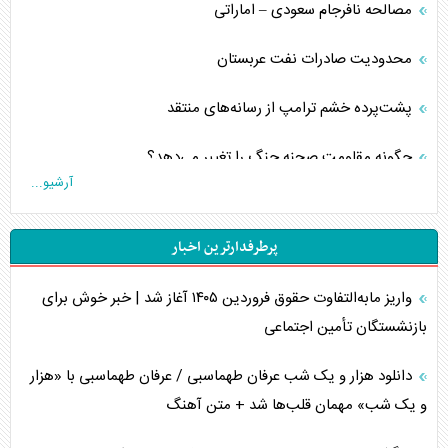
مصالحه نافرجام سعودی – اماراتی
محدودیت صادرات نفت عربستان
پشت‌پرده خشم ترامپ از رسانه‌های منتقد
چگونه مقاومت صحنه جنگ را تغییر می‌دهد؟
آرشیو...
جنگ رمضان و معضل حضور نظامیان آمریکایی
پرطرفدارترین اخبار
تحلیل جامع پدیده تراستی‌ها
واریز مابه‌التفاوت حقوق فروردین ۱۴۰۵ آغاز شد | خبر خوش برای
تأثیر جنگ ایران و آمریکا بر اقتصاد جهانی
بازنشستگان تأمین اجتماعی
تخریب پل‌ها در اوکراین و فروپاشی روایت دوگانه غرب
دانلود هزار و یک شب عرفان طهماسبی / عرفان طهماسبی با «هزار
اربعین، کابوس مشترک تل‌آویو-واشنگتن
و یک شب» مهمان قلب‌ها شد + متن آهنگ