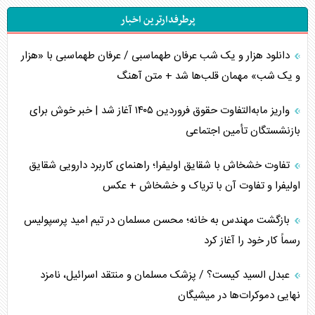
پرطرفدارترین اخبار
محدودیت صادرات نفت عربستان
دانلود هزار و یک شب عرفان طهماسبی / عرفان طهماسبی با «هزار
پشت‌پرده خشم ترامپ از رسانه‌های منتقد
و یک شب» مهمان قلب‌ها شد + متن آهنگ
چگونه مقاومت صحنه جنگ را تغییر می‌دهد؟
واریز مابه‌التفاوت حقوق فروردین ۱۴۰۵ آغاز شد | خبر خوش برای
جنگ رمضان و معضل حضور نظامیان آمریکایی
بازنشستگان تأمین اجتماعی
تحلیل جامع پدیده تراستی‌ها
تفاوت خشخاش با شقایق اولیفرا؛ راهنمای کاربرد دارویی شقایق
اولیفرا و تفاوت آن با تریاک و خشخاش + عکس
تأثیر جنگ ایران و آمریکا بر اقتصاد جهانی
بازگشت مهندس به خانه؛ محسن مسلمان در تیم امید پرسپولیس
تخریب پل‌ها در اوکراین و فروپاشی روایت دوگانه غرب
رسماً کار خود را آغاز کرد
اربعین، کابوس مشترک تل‌آویو-واشنگتن
عبدل السید کیست؟ / پزشک مسلمان و منتقد اسرائیل، نامزد
نهایی دموکرات‌ها در میشیگان
برنامه هفتم توسعه در نقطه کور سیاستگذاری