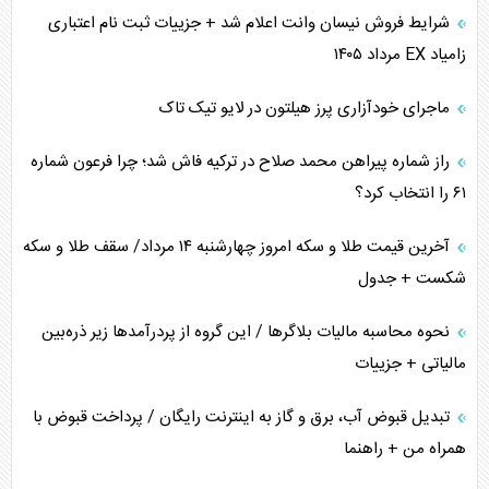
شرایط فروش نیسان وانت اعلام شد + جزییات ثبت نام اعتباری
کنوانسیون دریای خزر در راستای منافع ملی است؟
زامیاد EX مرداد ۱۴۰۵
اوکراین بازوی مخرب آمریکا در غرب آسیا
ماجرای خودآزاری پرز هیلتون در لایو تیک تاک
اهمیت راهبردی اردن برای آمریکا
راز شماره پیراهن محمد صلاح در ترکیه فاش شد؛ چرا فرعون شماره
۶۱ را انتخاب کرد؟
آخرین قیمت طلا و سکه امروز چهارشنبه ۱۴ مرداد/ سقف طلا و سکه
شکست + جدول
نحوه محاسبه مالیات بلاگر‌ها / این گروه از پردرآمد‌ها زیر ذره‌بین
مالیاتی + جزییات
تبدیل قبوض آب، برق و گاز به اینترنت رایگان / پرداخت قبوض با
همراه من + راهنما