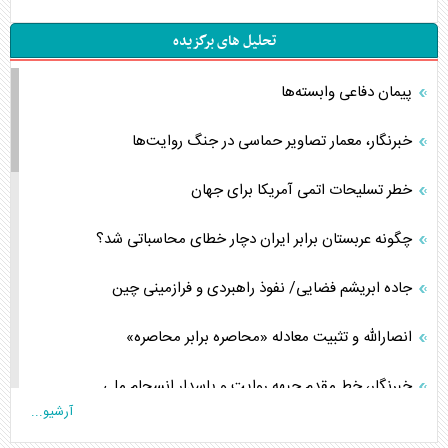
تحلیل های برگزیده
پیمان دفاعی‌ وابسته‌ها
خبرنگار، معمار تصاویر حماسی در جنگ روایت‌ها
خطر تسلیحات اتمی آمریکا برای جهان
چگونه عربستان برابر ایران دچار خطای محاسباتی شد؟
جاده ابریشم فضایی/ نفوذ راهبردی و فرازمینی چین
انصارالله و تثبیت معادله «محاصره برابر محاصره»
خبرنگار، خط مقدم جبهه روایت و پاسدار انسجام ملی
آرشیو...
مصالحه نافرجام سعودی – اماراتی