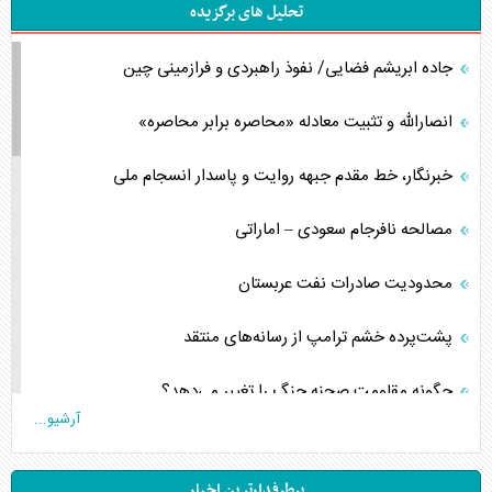
تحلیل های برگزیده
جاده ابریشم فضایی/ نفوذ راهبردی و فرازمینی چین
انصارالله و تثبیت معادله «محاصره برابر محاصره»
خبرنگار، خط مقدم جبهه روایت و پاسدار انسجام ملی
مصالحه نافرجام سعودی – اماراتی
محدودیت صادرات نفت عربستان
پشت‌پرده خشم ترامپ از رسانه‌های منتقد
چگونه مقاومت صحنه جنگ را تغییر می‌دهد؟
آرشیو...
جنگ رمضان و معضل حضور نظامیان آمریکایی
پرطرفدارترین اخبار