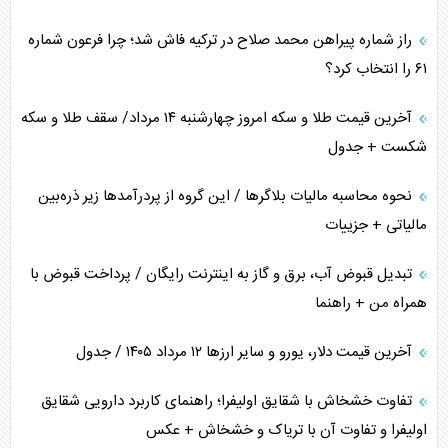
راز شماره پیراهن محمد صلاح در ترکیه فاش شد؛ چرا فرعون شماره
ترامپ و توهم خلع سلاح حماس
۶۱ را انتخاب کرد؟
چرا کویت به دنبال شریک امنیتی جدید است؟
آخرین قیمت طلا و سکه امروز چهارشنبه ۱۴ مرداد/ سقف طلا و سکه
شکست + جدول
نحوه محاسبه مالیات بلاگر‌ها / این گروه از پردرآمد‌ها زیر ذره‌بین
مالیاتی + جزییات
تبدیل قبوض آب، برق و گاز به اینترنت رایگان / پرداخت قبوض با
همراه من + راهنما
آخرین قیمت دلار، یورو و سایر ارز‌ها ۱۲ مرداد ۱۴۰۵ / جدول
تفاوت خشخاش با شقایق اولیفرا؛ راهنمای کاربرد دارویی شقایق
اولیفرا و تفاوت آن با تریاک و خشخاش + عکس