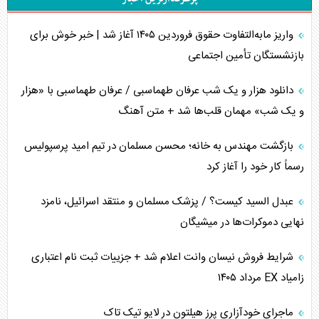
تحلیل جامع پدیده تراستی‌ها
واریز مابه‌التفاوت حقوق فروردین ۱۴۰۵ آغاز شد | خبر خوش برای
تأثیر جنگ ایران و آمریکا بر اقتصاد جهانی
بازنشستگان تأمین اجتماعی
تخریب پل‌ها در اوکراین و فروپاشی روایت دوگانه غرب
دانلود هزار و یک شب عرفان طهماسبی / عرفان طهماسبی با «هزار
اربعین، کابوس مشترک تل‌آویو-واشنگتن
و یک شب» مهمان قلب‌ها شد + متن آهنگ
برنامه هفتم توسعه در نقطه کور سیاستگذاری
بازگشت مهندس به خانه؛ محسن مسلمان در تیم امید پرسپولیس
رسماً کار خود را آغاز کرد
کنوانسیون دریای خزر در راستای منافع ملی است؟
عبدل السید کیست؟ / پزشک مسلمان و منتقد اسرائیل، نامزد
اوکراین بازوی مخرب آمریکا در غرب آسیا
نهایی دموکرات‌ها در میشیگان
اهمیت راهبردی اردن برای آمریکا
شرایط فروش نیسان وانت اعلام شد + جزییات ثبت نام اعتباری
زامیاد EX مرداد ۱۴۰۵
پیام، ظرفیت بالفعل‌نشده تجارت ایران
ماجرای خودآزاری پرز هیلتون در لایو تیک تاک
همسویی عربستان با سنتکام علیه متحدان ایران