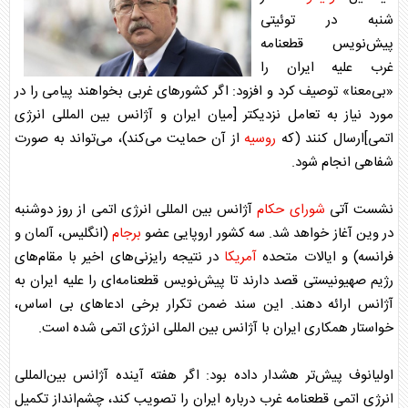
شنبه در توئیتی
پیش‌نویس قطعنامه
غرب علیه ایران را
«بی‌معنا» توصیف کرد و افزود: اگر کشور‌های غربی بخواهند پیامی را در
مورد نیاز به تعامل نزدیکتر [میان ایران و آژانس بین المللی انرژی
اتمی]ارسال کنند (که
روسیه
از آن حمایت می‌کند)، می‌تواند به صورت
شفاهی انجام شود.
نشست آتی
شورای حکام
آژانس بین المللی انرژی اتمی از روز دوشنبه
در وین آغاز خواهد شد. سه کشور اروپایی عضو
برجام
(انگلیس، آلمان و
فرانسه) و ایالات متحده
آمریکا
در نتیجه رایزنی‌های اخیر با مقام‌های
رژیم صهیونیستی قصد دارند تا پیش‌نویس قطعنامه‌ای را علیه ایران به
آژانس ارائه دهند. این سند ضمن تکرار برخی ادعا‌های بی اساس،
خواستار همکاری ایران با آژانس بین المللی انرژی اتمی شده است.
اولیانوف
پیش‌تر هشدار داده بود: اگر هفته آینده آژانس بین‌المللی
انرژی اتمی قطعنامه غرب درباره ایران را تصویب کند، چشم‌انداز تکمیل