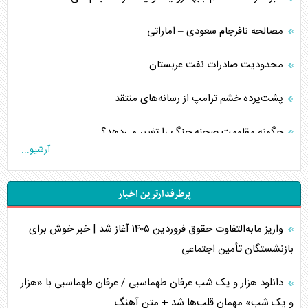
مصالحه نافرجام سعودی – اماراتی
محدودیت صادرات نفت عربستان
پشت‌پرده خشم ترامپ از رسانه‌های منتقد
چگونه مقاومت صحنه جنگ را تغییر می‌دهد؟
آرشیو...
جنگ رمضان و معضل حضور نظامیان آمریکایی
پرطرفدارترین اخبار
تحلیل جامع پدیده تراستی‌ها
واریز مابه‌التفاوت حقوق فروردین ۱۴۰۵ آغاز شد | خبر خوش برای
تأثیر جنگ ایران و آمریکا بر اقتصاد جهانی
بازنشستگان تأمین اجتماعی
تخریب پل‌ها در اوکراین و فروپاشی روایت دوگانه غرب
دانلود هزار و یک شب عرفان طهماسبی / عرفان طهماسبی با «هزار
اربعین، کابوس مشترک تل‌آویو-واشنگتن
و یک شب» مهمان قلب‌ها شد + متن آهنگ