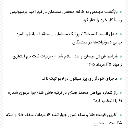
برنامه هفتم توسعه در نقطه کور سیاستگذاری
بازگشت مهندس به خانه؛ محسن مسلمان در تیم امید پرسپولیس
رسماً کار خود را آغاز کرد
کنوانسیون دریای خزر در راستای منافع ملی است؟
عبدل السید کیست؟ / پزشک مسلمان و منتقد اسرائیل، نامزد
اوکراین بازوی مخرب آمریکا در غرب آسیا
نهایی دموکرات‌ها در میشیگان
اهمیت راهبردی اردن برای آمریکا
شرایط فروش نیسان وانت اعلام شد + جزییات ثبت نام اعتباری
زامیاد EX مرداد ۱۴۰۵
پیام، ظرفیت بالفعل‌نشده تجارت ایران
ماجرای خودآزاری پرز هیلتون در لایو تیک تاک
همسویی عربستان با سنتکام علیه متحدان ایران
راز شماره پیراهن محمد صلاح در ترکیه فاش شد؛ چرا فرعون شماره
ترامپ و توهم خلع سلاح حماس
۶۱ را انتخاب کرد؟
چرا کویت به دنبال شریک امنیتی جدید است؟
آخرین قیمت طلا و سکه امروز چهارشنبه ۱۴ مرداد/ سقف طلا و سکه
شکست + جدول