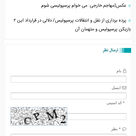
عکس|مهاجم خارجی: مى خوام پرسپوليسى شوم
پرده بردارى از نقل و انتقالات پرسپولیس/ دلالى در قرارداد اين ٢
بازيكن پرسپوليس و متهمان آن
ارسال نظر
نام
ایمیل
* کد امنیتی
* نظر