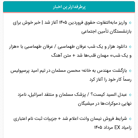
پرطرفدارترین اخبار
تحلیل جامع پدیده تراستی‌ها
واریز مابه‌التفاوت حقوق فروردین ۱۴۰۵ آغاز شد | خبر خوش برای
تأثیر جنگ ایران و آمریکا بر اقتصاد جهانی
بازنشستگان تأمین اجتماعی
تخریب پل‌ها در اوکراین و فروپاشی روایت دوگانه غرب
دانلود هزار و یک شب عرفان طهماسبی / عرفان طهماسبی با «هزار
اربعین، کابوس مشترک تل‌آویو-واشنگتن
و یک شب» مهمان قلب‌ها شد + متن آهنگ
برنامه هفتم توسعه در نقطه کور سیاستگذاری
بازگشت مهندس به خانه؛ محسن مسلمان در تیم امید پرسپولیس
رسماً کار خود را آغاز کرد
کنوانسیون دریای خزر در راستای منافع ملی است؟
عبدل السید کیست؟ / پزشک مسلمان و منتقد اسرائیل، نامزد
اوکراین بازوی مخرب آمریکا در غرب آسیا
نهایی دموکرات‌ها در میشیگان
اهمیت راهبردی اردن برای آمریکا
شرایط فروش نیسان وانت اعلام شد + جزییات ثبت نام اعتباری
زامیاد EX مرداد ۱۴۰۵
پیام، ظرفیت بالفعل‌نشده تجارت ایران