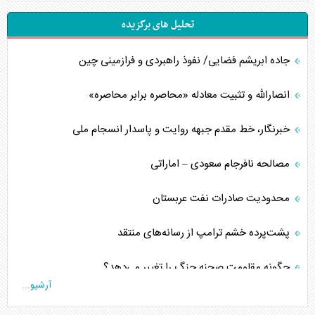
تحلیل های برگزیده
جاده ابریشم فضایی/ نفوذ راهبردی و فرازمینی چین
انصارالله و تثبیت معادله «محاصره برابر محاصره»
خبرنگار، خط مقدم جبهه روایت و پاسدار انسجام ملی
مصالحه نافرجام سعودی – اماراتی
محدودیت صادرات نفت عربستان
پشت‌پرده خشم ترامپ از رسانه‌های منتقد
چگونه مقاومت صحنه جنگ را تغییر می‌دهد؟
آرشیو...
جنگ رمضان و معضل حضور نظامیان آمریکایی