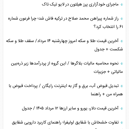
ماجرای خودآزاری پرز هیلتون در لایو تیک تاک
همسویی عربستان با سنتکام علیه متحدان ایران
راز شماره پیراهن محمد صلاح در ترکیه فاش شد؛ چرا فرعون شماره
ترامپ و توهم خلع سلاح حماس
۶۱ را انتخاب کرد؟
چرا کویت به دنبال شریک امنیتی جدید است؟
آخرین قیمت طلا و سکه امروز چهارشنبه ۱۴ مرداد/ سقف طلا و سکه
شکست + جدول
نحوه محاسبه مالیات بلاگر‌ها / این گروه از پردرآمد‌ها زیر ذره‌بین
مالیاتی + جزییات
تبدیل قبوض آب، برق و گاز به اینترنت رایگان / پرداخت قبوض با
همراه من + راهنما
آخرین قیمت دلار، یورو و سایر ارز‌ها ۱۲ مرداد ۱۴۰۵ / جدول
تفاوت خشخاش با شقایق اولیفرا؛ راهنمای کاربرد دارویی شقایق