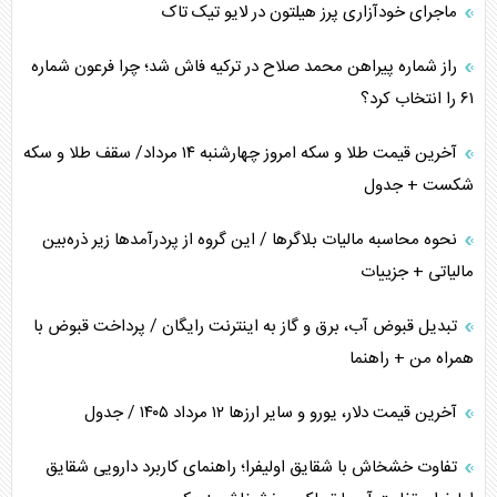
ماجرای خودآزاری پرز هیلتون در لایو تیک تاک
همسویی عربستان با سنتکام علیه متحدان ایران
راز شماره پیراهن محمد صلاح در ترکیه فاش شد؛ چرا فرعون شماره
ترامپ و توهم خلع سلاح حماس
۶۱ را انتخاب کرد؟
چرا کویت به دنبال شریک امنیتی جدید است؟
آخرین قیمت طلا و سکه امروز چهارشنبه ۱۴ مرداد/ سقف طلا و سکه
شکست + جدول
نحوه محاسبه مالیات بلاگر‌ها / این گروه از پردرآمد‌ها زیر ذره‌بین
مالیاتی + جزییات
تبدیل قبوض آب، برق و گاز به اینترنت رایگان / پرداخت قبوض با
همراه من + راهنما
آخرین قیمت دلار، یورو و سایر ارز‌ها ۱۲ مرداد ۱۴۰۵ / جدول
تفاوت خشخاش با شقایق اولیفرا؛ راهنمای کاربرد دارویی شقایق