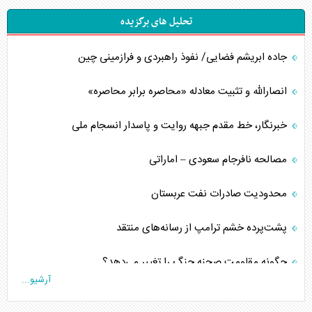
تحلیل های برگزیده
جاده ابریشم فضایی/ نفوذ راهبردی و فرازمینی چین
انصارالله و تثبیت معادله «محاصره برابر محاصره»
خبرنگار، خط مقدم جبهه روایت و پاسدار انسجام ملی
مصالحه نافرجام سعودی – اماراتی
محدودیت صادرات نفت عربستان
پشت‌پرده خشم ترامپ از رسانه‌های منتقد
چگونه مقاومت صحنه جنگ را تغییر می‌دهد؟
آرشیو...
جنگ رمضان و معضل حضور نظامیان آمریکایی